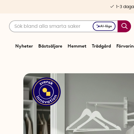
1-3 daga
AI-läge
Nyheter
Bästsäljare
Hemmet
Trädgård
Förvari