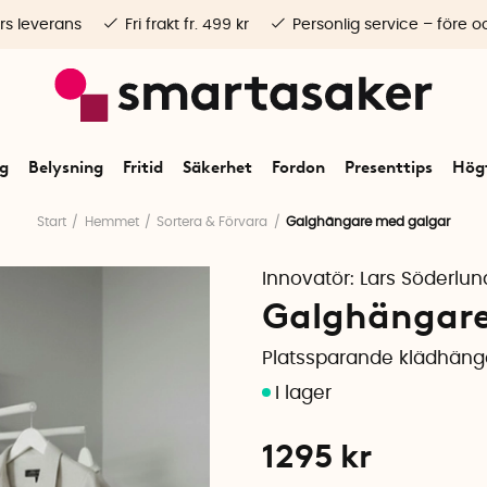
rs leverans
Fri frakt fr. 499 kr
Personlig service – före o
ng
Belysning
Fritid
Säkerhet
Fordon
Presenttips
Högt
Start
Hemmet
Sortera & Förvara
Galghängare med galgar
Innovatör:
Lars Söderlun
Galghängare 
Platssparande klädhäng
1295
kr