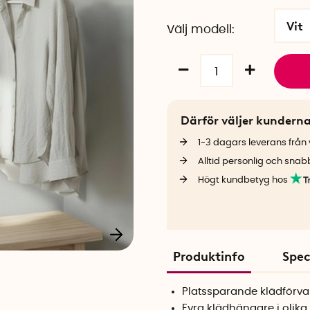
Vit
Välj modell
Därför väljer kundern
1-3 dagars leverans från v
Alltid personlig och snab
Högt kundbetyg hos
Produktinfo
Spec
Platssparande klädförva
Fyra klädhängare i olika