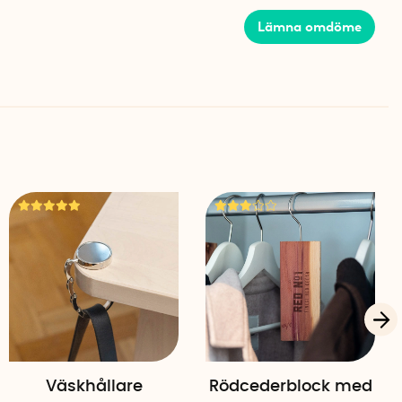
Lämna omdöme
 hänga på galghängaren beror på vilken typ av vägg
dhängaren på. Du kan hänga fler galgar och tyngre kläder
ren är monterad på solida väggar.
hängaren är framtagen av Lars Söderlund och
n i Småland. Galghängaren är tillverkad av
lgarna är tillverkade i lackerat trä.
Väskhållare
Rödcederblock med