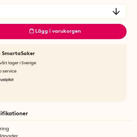
Lägg i varukorgen
a SmartaSaker
årt lager i Sverige
b service
ifikationer
ring
 längder