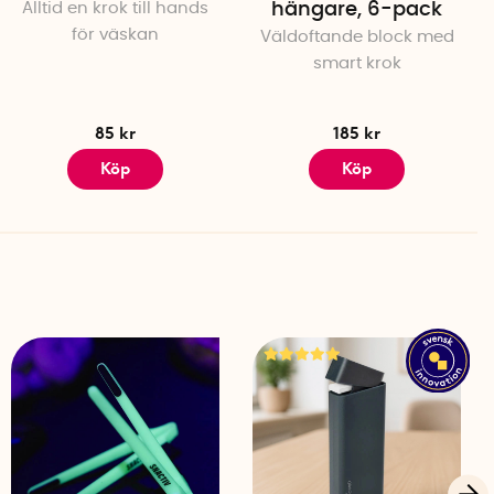
Alltid en krok till hands
hängare, 6-pack
för väskan
Väldoftande block med
smart krok
m (36,5 cm åt båda hållen, från mitten av fästet.)
85 kr
185 kr
Köp
Köp
 cm i diameter