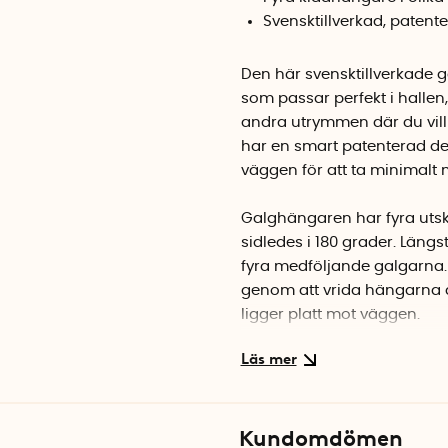
Svensktillverkad, patent
Den här svensktillverkade 
som passar perfekt i hallen
andra utrymmen där du vil
har en smart patenterad de
väggen för att ta minimalt 
Galghängaren har fyra utsk
sidledes i 180 grader. Längs
fyra medföljande galgarna.
genom att vrida hängarna å
ligger platt mot väggen.
Montering
Galghängaren skruvas upp m
tegel eller betong. Använd 
Kundomdömen
galghängaren på.