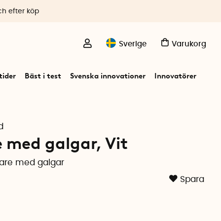
ch efter köp
Sverige
Varukorg
ider
Bäst i test
Svenska innovationer
Innovatörer
d
med galgar, Vit
are med galgar
Spara