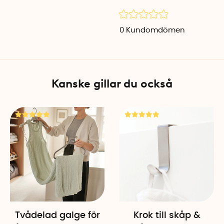
Skruv och plugg ingår ej.
0
Kundomdömen
Maxbelastning
Hur tung belastning du kan
eller dörr du monterar klä
på galgarna när galghänga
Kanske gillar du också
Material
Den svensktillverkade galg
produceras i Gnosjöregione
pulverlackerat stål medan ga
Vad ingår i förpackningen?
1 st galghängare
4 st galgar
Specifikationer
Tvådelad galge för
Krok till skåp &
Galghängare