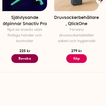
Självlysande
Druvsockerbehållare
ätpinnar Snactiv Pro
, QlickOne
Njut av snacks utan
Förvara
flottiga händer och
druvsockertabletter
kontroller
säkert och hygieniskt
225 kr
279 kr
Bevaka
Köp