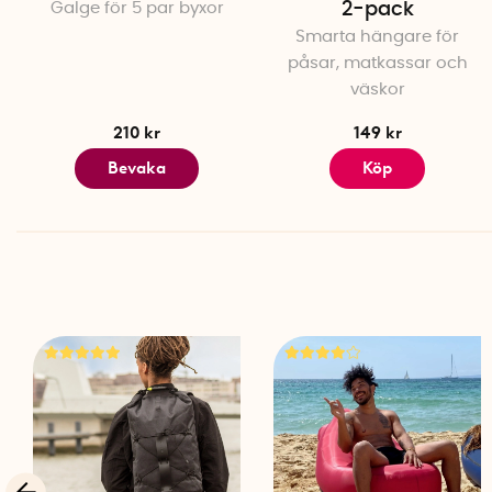
Galge för 5 par byxor
2-pack
Smarta hängare för
påsar, matkassar och
väskor
210 kr
149 kr
Bevaka
Köp