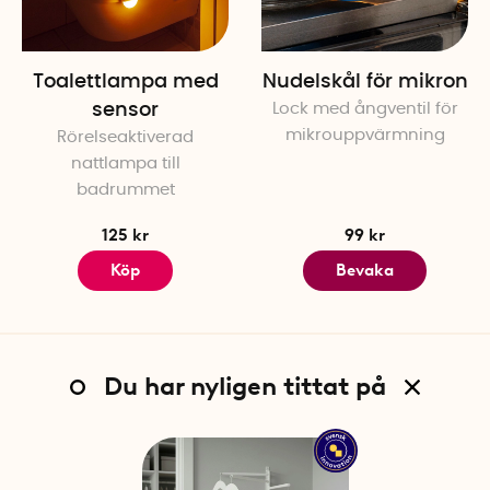
Toalettlampa med
Nudelskål för mikron
sensor
Lock med ångventil för
mikrouppvärmning
Rörelseaktiverad
nattlampa till
badrummet
125 kr
99 kr
Köp
Bevaka
Du har nyligen tittat på