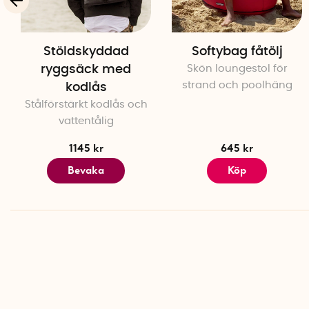
Stöldskyddad
Softybag fåtölj
ryggsäck med
Skön loungestol för
strand och poolhäng
kodlås
Stålförstärkt kodlås och
vattentålig
1145 kr
645 kr
Bevaka
Köp