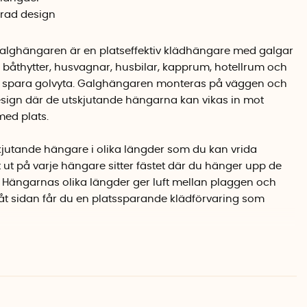
erad design
galghängaren är en platseffektiv klädhängare med galgar
, båthytter, husvagnar, husbilar, kapprum, hotellrum och
l spara golvyta. Galghängaren monteras på väggen och
sign där de utskjutande hängarna kan vikas in mot
med plats.
jutande hängare i olika längder som du kan vrida
t ut på varje hängare sitter fästet där du hänger upp de
 Hängarnas olika längder ger luft mellan plaggen och
t sidan får du en platssparande klädförvaring som
ed två skruvar på solida dörrar och väggar av trä,
lämplig plugg och skruv för materialet du monterar