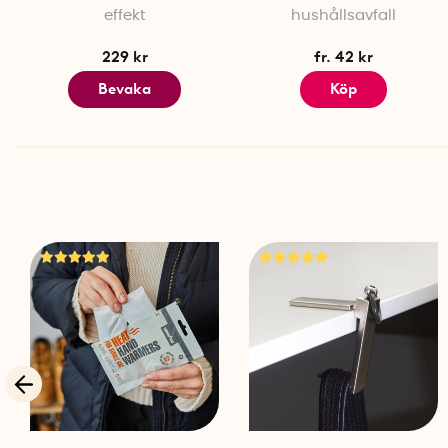
effekt
hushållsavfall
229 kr
fr. 42 kr
Bevaka
Köp