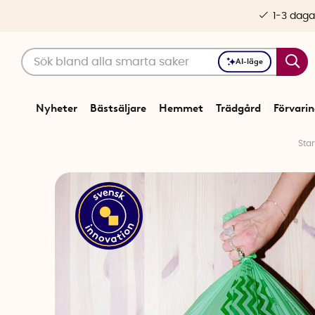
1-3 daga
AI-läge
Nyheter
Bästsäljare
Hemmet
Trädgård
Förvari
Star