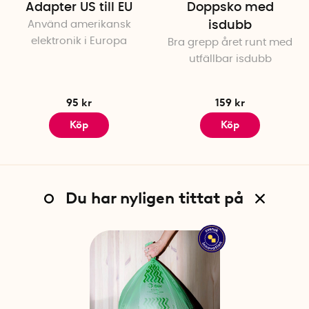
Adapter US till EU
Doppsko med
Använd amerikansk
isdubb
elektronik i Europa
Bra grepp året runt med
utfällbar isdubb
95 kr
159 kr
Köp
Köp
Du har nyligen tittat på