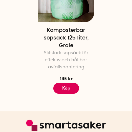
Komposterbar
sopsäck 125 liter,
Grale
Slitstark sopsäck för
effektiv och hållbar
avfallshantering
135 kr
Köp