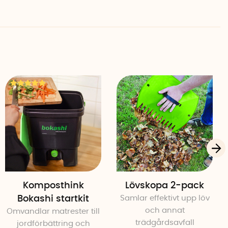
& Allen Mohammadi
Komposthink
Lövskopa 2-pack
Bokashi startkit
Samlar effektivt upp löv
och annat
Omvandlar matrester till
trädgårdsavfall
jordförbättring och