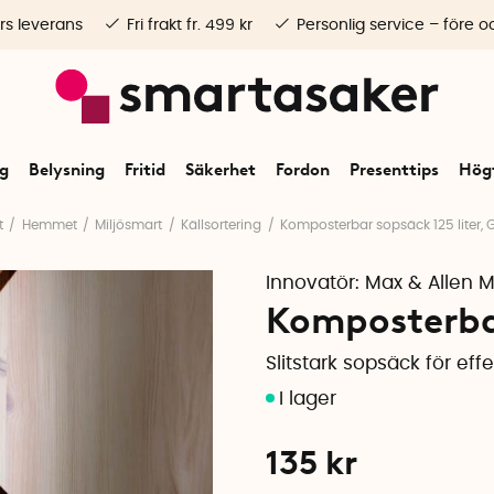
rs leverans
Fri frakt fr. 499 kr
Personlig service – före o
ng
Belysning
Fritid
Säkerhet
Fordon
Presenttips
Högt
t
Hemmet
Miljösmart
Källsortering
Komposterbar sopsäck 125 liter, 
Innovatör:
Max & Allen
Komposterbar
Slitstark sopsäck för eff
135
kr