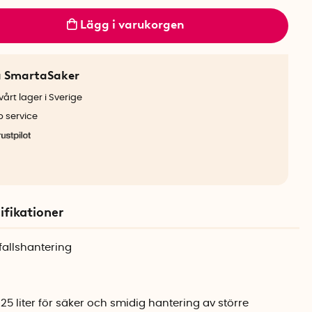
Lägg i varukorgen
a SmartaSaker
årt lager i Sverige
b service
ifikationer
vfallshantering
 liter för säker och smidig hantering av större