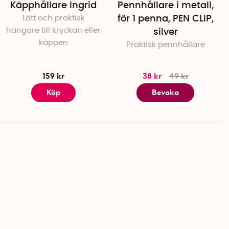
Käpphållare Ingrid
Pennhållare i metall,
Lätt och praktisk
för 1 penna, PEN CLIP,
hängare till kryckan eller
silver
käppen
Praktisk pennhållare
159 kr
38 kr
49 kr
Köp
Bevaka