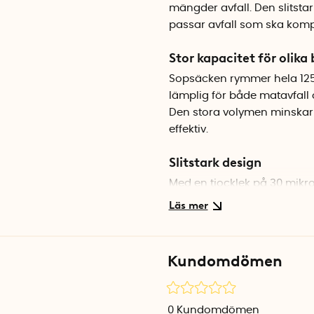
mängder avfall. Den slitsta
passar avfall som ska kompo
Stor kapacitet för olika
Sopsäcken rymmer hela 125 l
lämplig för både matavfall o
Den stora volymen minskar 
effektiv.
Slitstark design
Med en tjocklek på 30 mikro
innehåll. Den slitstarka des
läcker.
Fullt komposterbar sop
Kundomdömen
Sopsäcken är tillverkad av k
miljövänligt alternativ i jä
0
Kundomdömen