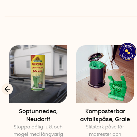
Soptunnedeo,
Komposterbar
Neudorff
avfallspåse, Grale
Stoppa dålig lukt och
Slitstark påse för
mögel med långvarig
matrester och