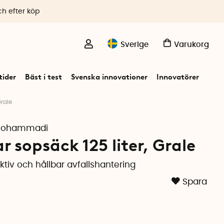
ch efter köp
Sverige
Varukorg
ider
Bäst i test
Svenska innovationer
Innovatörer
Grale
 Mohammadi
 sopsäck 125 liter, Grale
ektiv och hållbar avfallshantering
Spara