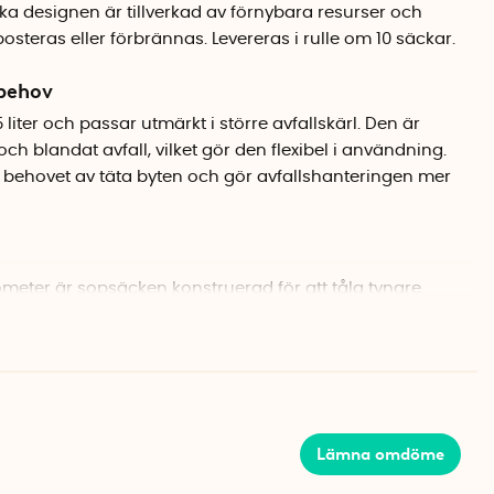
rka designen är tillverkad av förnybara resurser och
steras eller förbrännas. Levereras i rulle om 10 säckar.
 behov
iter och passar utmärkt i större avfallskärl. Den är
ch blandat avfall, vilket gör den flexibel i användning.
behovet av täta byten och gör avfallshanteringen mer
meter är sopsäcken konstruerad för att tåla tyngre
ignen minskar risken för att säcken går sönder eller
säck
omposterbart material vilket gör den till ett mer
Lämna omdöme
mförelse med traditionella plastsopsäckar.