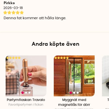
Pirkko
2026-03-18
Denna fat kommer att hålla länge.
Andra köpte även
Parfymflaskan Travalo
Myggnät med
T
Favoritparfymen i fickan
magnetlås för dörr