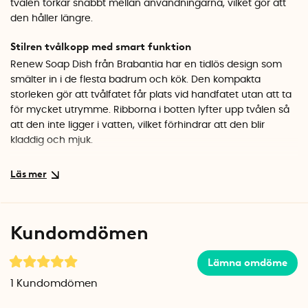
tvålen torkar snabbt mellan användningarna, vilket gör att
den håller längre.
Stilren tvålkopp med smart funktion
Renew Soap Dish från Brabantia har en tidlös design som
smälter in i de flesta badrum och kök. Den kompakta
storleken gör att tvålfatet får plats vid handfatet utan att ta
för mycket utrymme. Ribborna i botten lyfter upp tvålen så
att den inte ligger i vatten, vilket förhindrar att den blir
kladdig och mjuk.
Lätt att hålla ren
Tvålskålen är enkel att skölja av och torka ren vid behov.
Den släta ytan gör att smuts och tvålrester inte fastnar, och
den behåller sitt fräscha utseende länge.
Kundomdömen
Specifikationer
Material: Plast
Lämna omdöme
Färg: Vit eller mörkgrå
1
Kundomdömen
Varumärke: Brabantia