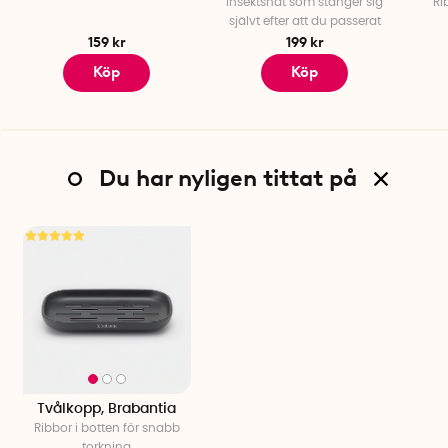
Insektsnät som stänger sig
Ri
självt efter att du passerat
159 kr
199 kr
Köp
Köp
Du har nyligen tittat på
Tvålkopp, Brabantia
Ribbor i botten för snabb
torkning