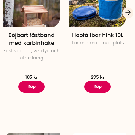
Böjbart fästband
Hopfällbar hink 10L
med karbinhake
Tar minimalt med plats
Fäst sladdar, verktyg och
utrustning
105 kr
295 kr
Köp
Köp