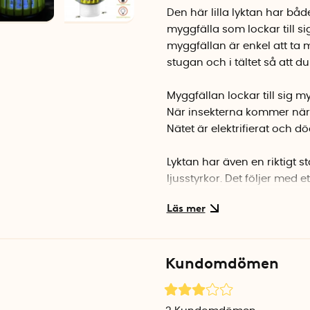
Den här lilla lyktan har bå
myggfälla som lockar till 
myggfällan är enkel att ta 
stugan och i tältet så att d
Myggfällan lockar till sig my
När insekterna kommer nära
Nätet är elektrifierat och d
Lyktan har även en riktigt
ljusstyrkor. Det följer med e
ytterligare dämpa belysning
Campinglampan har även en 
Myggfällan är vattentät och
Kundomdömen
lampan i en gren eller på 
Lampan har ett kraftigt bat