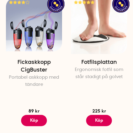
Fickaskkopp
Fotfilsplattan
CigBuster
Ergonomisk fotfil som
står stadigt på golvet
Portabel askkopp med
tändare
89 kr
225 kr
Köp
Köp