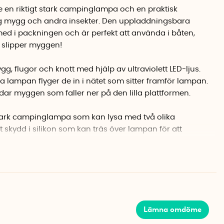
de en riktigt stark campinglampa och en praktisk
sig mygg och andra insekter. Den uppladdningsbara
med i packningen och är perfekt att använda i båten,
u slipper myggen!
gg, flugor och knott med hjälp av ultraviolett LED-ljus.
 lampan flyger de in i nätet som sitter framför lampan.
ödar myggen som faller ner på den lilla plattformen.
 stark campinglampa som kan lysa med två olika
tt skydd i silikon som kan träs över lampan för att
en och silikonskyddet är även självlysande i mörker.
ficklampa som kan blinka eller lysa med fast sken.
 klarar av att stå ute i regnet. Du kan även hänga upp
en krok med hjälp av den praktiska hängaren.
Lämna omdöme
teri med lång batteritid som varierar något beroende på