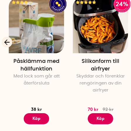
24%
Påsklämma med
Silikonform till
hällfunktion
airfryer
Med lock som går att
Skyddar och förenklar
återförsluta
rengöringen av din
airfryer
38 kr
70 kr
92 kr
Köp
Köp