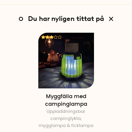
Du har nyligen tittat på
Myggfälla med
campinglampa
Uppladdningsbar
campinglykta,
mygglampa & ficklampa