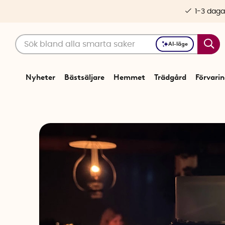
1-3 daga
AI-läge
Nyheter
Bästsäljare
Hemmet
Trädgård
Förvari