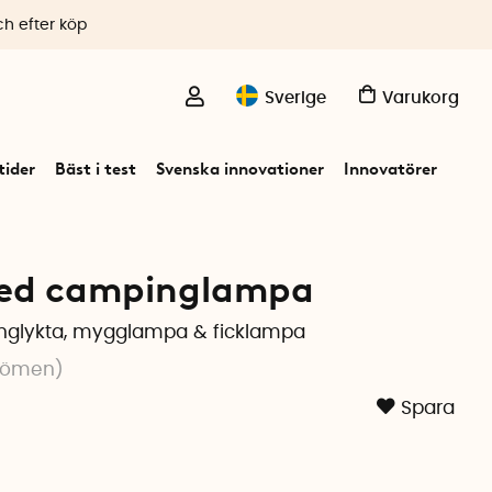
ch efter köp
Sverige
Varukorg
ider
Bäst i test
Svenska innovationer
Innovatörer
med campinglampa
nglykta, mygglampa & ficklampa
dömen
)
Spara