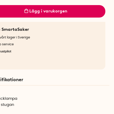
Lägg i varukorgen
a SmartaSaker
årt lager i Sverige
b service
ifikationer
ficklampa
& stugan