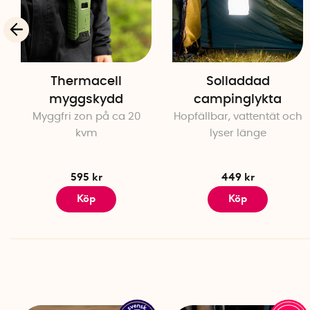
Thermacell
Solladdad
myggskydd
campinglykta
Myggfri zon på ca 20
Hopfällbar, vattentät och
kvm
lyser länge
595 kr
449 kr
Köp
Köp