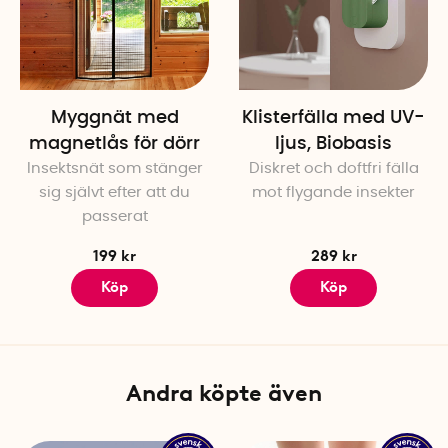
Myggnät med
Klisterfälla med UV-
magnetlås för dörr
ljus, Biobasis
Insektsnät som stänger
Diskret och doftfri fälla
sig självt efter att du
mot flygande insekter
passerat
199 kr
289 kr
Köp
Köp
Andra köpte även