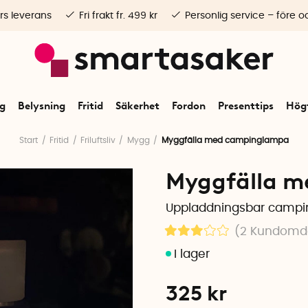
rs leverans
Fri frakt fr. 499 kr
Personlig service – före o
ng
Belysning
Fritid
Säkerhet
Fordon
Presenttips
Högt
Start
Fritid
Friluftsliv
Mygg
Myggfälla med campinglampa
Myggfälla 
Uppladdningsbar campi
(2
Kundom
325
kr