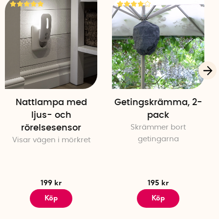
Nattlampa med
Getingskrämma, 2-
ljus- och
pack
rörelsesensor
Skrämmer bort
getingarna
Visar vägen i mörkret
199 kr
195 kr
Köp
Köp