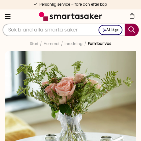
Personlig service – före och efter köp
AI-läge
Start
Hemmet
Inredning
Formbar vas