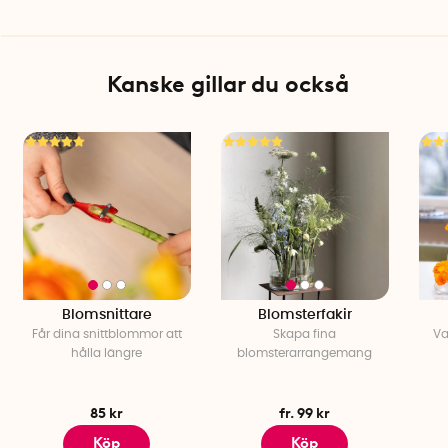
Kanske gillar du också
Blomsnittare
Blomsterfakir
Får dina snittblommor att
Skapa fina
Va
hålla längre
blomsterarrangemang
85 kr
fr. 99 kr
Köp
Köp