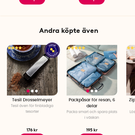
Andra köpte även
Tesil Drosselmeyer
Packpåsar för resan, 6
Zip
Tesil även för finbladiga
delar
tesorter
Packa smart och spara plats
Lös
i väskan
176 kr
195 kr