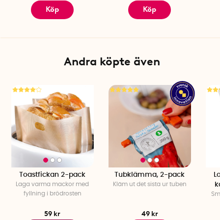
Köp
Köp
Andra köpte även
Toastfickan 2-pack
Tubklämma, 2-pack
L
Laga varma mackor med
Kläm ut det sista ur tuben
k
fyllning i brödrosten
Sm
59 kr
49 kr