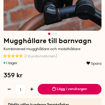
Mugghållare till barnvagn
Kombinerad mugghållare och mobilhållare
(1
Kundomdömen
)
Spara
359
kr
Lägg i varukorgen
Därför väljer kunderna SmartaSaker