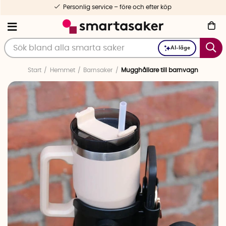
Personlig service – före och efter köp
AI-läge
Start
Hemmet
Barnsaker
Mugghållare till barnvagn