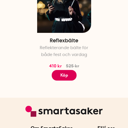
Reflexbälte
Reflekterande bälte för
både fest och vardag
410 kr
525 kr
Köp