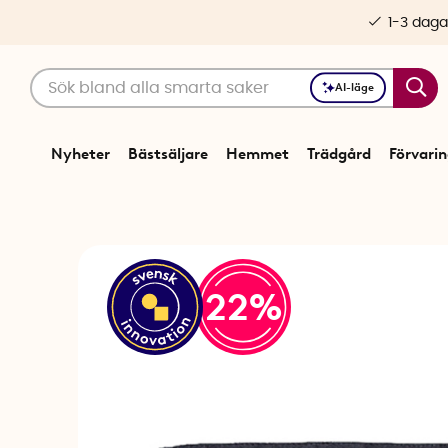
1-3 daga
AI-läge
Nyheter
Bästsäljare
Hemmet
Trädgård
Förvari
22