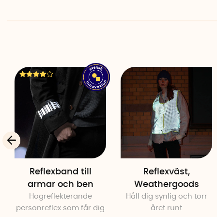
Reflexband till
Reflexväst,
armar och ben
Weathergoods
Högreflekterande
Håll dig synlig och torr
personreflex som får dig
året runt