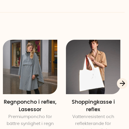
r Collection, den första kollektionen från Smart In The
ignade reflexprodukter med nordiska mönster.
ar över förväntan och sedan dess har kollektionen
a reflexprodukter som du känna dig både stilig och säker
r hand. Om du undviker att förvara reflexen tillsammans
ssa föremål kommer den att hålla i många år och hjälpa
Regnponcho i reflex,
Shoppingkasse i
Lasessor
reflex
Premiumponcho för
Vattenresistent och
bättre synlighet i regn
reflekterande för