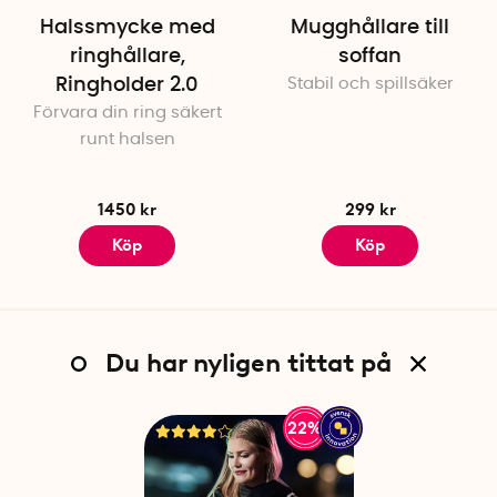
Halssmycke med
Mugghållare till
ringhållare,
soffan
Ringholder 2.0
Stabil och spillsäker
Förvara din ring säkert
runt halsen
1450 kr
299 kr
Köp
Köp
Du har nyligen tittat på
22%