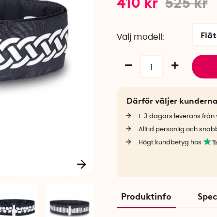
410
kr
525
kr
Flät
Välj modell
Därför väljer kundern
1-3 dagars leverans från v
Alltid personlig och snab
Högt kundbetyg hos
Produktinfo
Spec