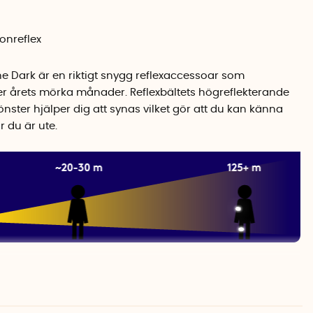
onreflex
The Dark är en riktigt snygg reflexaccessoar som
er årets mörka månader. Reflexbältets högreflekterande
nster hjälper dig att synas vilket gör att du kan känna
r du är ute.
nt midjan med ett smalt metallspänne och längden går att
som sitter på insidan av bältet. Reflexbältet har även en