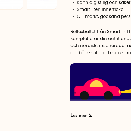
Känn dig stilig och säker
Smart liten innerficka
CE-märkt, godkänd pers
Reflexbältet från Smart In 
kompletterar din outfit und
och nordiskt inspirerade mö
dig både stilig och säker nä
Det snygga bältet sätts ru
justera med tryckknapparna 