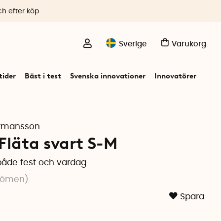
ch efter köp
Sverige
Varukorg
ider
Bäst i test
Svenska innovationer
Innovatörer
ermansson
Fläta svart S-M
 både fest och vardag
dömen
)
Spara