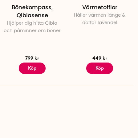
Bönekompass,
Värmetofflor
Qiblasense
Håller värmen länge &
doftar lavendel
Hjälper dig hitta Qibla
och påminner om böner
799 kr
449 kr
Köp
Köp