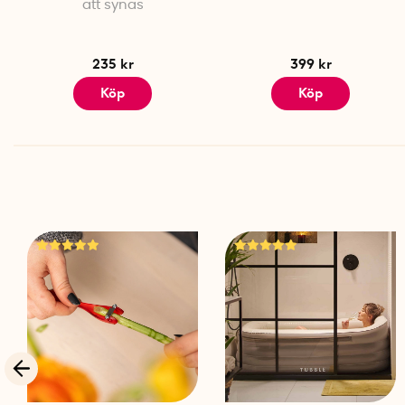
att synas
235 kr
399 kr
Köp
Köp