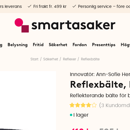
rs leverans
Fri frakt fr. 499 kr
Personlig service – före o
ng
Belysning
Fritid
Säkerhet
Fordon
Presenttips
Högt
Start
Säkerhet
Reflexer
Reflexbälte
Innovatör:
Ann-Sofie H
Reflexbälte, 
Reflekterande bälte för
(3
Kundom