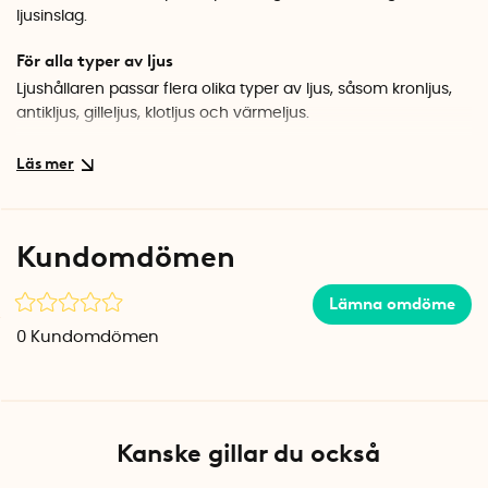
ljusinslag.
För alla typer av ljus
Ljushållaren passar flera olika typer av ljus, såsom kronljus,
antikljus, gilleljus, klotljus och värmeljus.
Skapa en personlig ljusstake
Våges ljushållare ger dig alla möjligheter att låta
kreativiteten flöda. Fyll en glasburk med dekorationer från
naturen, som kottar, färgade stenar eller sand och skapa en
Kundomdömen
unik bordsdekoration som speglar din stil eller den
stundande högtiden.
Lämna omdöme
En klassiker från Våges
0
Kundomdömen
Ljushållaren är en del av den klassiska, vändbara ljusstaken
som länge varit en symbol för Våges designfilosofi.
Specifikationer
Kanske gillar du också
Vikt: 200 g
Färg: Svart