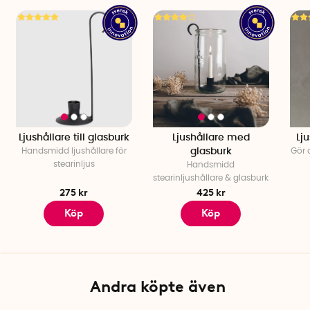
Material: Zink
Längd: 9 cm
Diameter, nedtill: 2,6 cm
Diameter: upptill: 9 cm
Höjd: 6 cm
Antal per förpackning: 1
Svensk innovatör:
Våge Gustavsson
Tillverkningsland: Sverige
Ljushållare till glasburk
Ljushållare med
Lju
Handsmidd ljushållare för
glasburk
Gör o
stearinljus
Handsmidd
stearinljushållare & glasburk
275 kr
425 kr
Köp
Köp
Andra köpte även