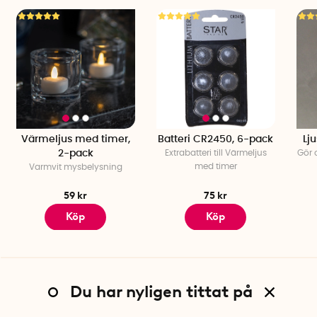
Värmeljus med timer,
Batteri CR2450, 6-pack
Lju
2-pack
Extrabatteri till Värmeljus
Gör o
med timer
Varmvit mysbelysning
59 kr
75 kr
Köp
Köp
Du har nyligen tittat på