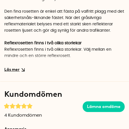
Den fina rosetten är enkel att fästa på valfritt plagg med det
säkerhetsnåls-liknande fästet. När det gråsilvriga
reflexmaterialet belyses med ett starkt sken reflekterar
rosetten ljuset och gör dig synlig för andra trafikanter.
Reflexrosetten finns i två olika storlekar
Reflexrosetten finns i två olika storlekar. Välj mellan en
mindre och en större reflexrosett.
Small
Bredd: 11 cm
Höjd: 9 cm
Djup: 1 cm
Kundomdömen
Vikt: ca 10 gram
Lämna omdöme
Large
Bredd: 12,5 cm
4
Kundomdömen
Höjd: 13 cm
Djup: 1 cm
Annemarie