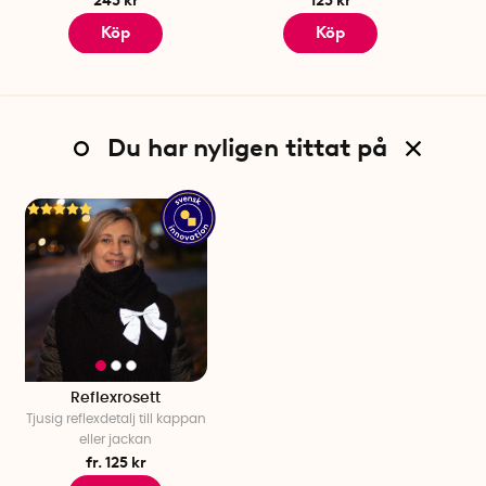
Köp
Köp
Du har nyligen tittat på
Reflexrosett
Tjusig reflexdetalj till kappan
eller jackan
fr. 125 kr