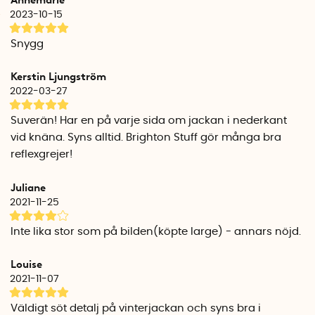
Vikt: ca 15 gram
2023-10-15
Om designern Frida Hardegård
Snygg
Reflexrosetterna från Bright Stuff är framtagna av Frida
Hardegård. Frida är uppvuxen i Västervik, utbildad
Kerstin Ljungström
civilingenjör och ekonom vid LTU och bor numera i
2022-03-27
Stockholm. Fridas ständiga flöde av idéer har resulterat i
flera fina reflexprodukter. Till exempel har Frida även tagit
Suverän! Har en på varje sida om jackan i nederkant
fram en tjusig
Reflexscrunchie
som du kan sätta upp håret
vid knäna. Syns alltid. Brighton Stuff gör många bra
med.
reflexgrejer!
Specifikationer
Juliane
Material rosett: Återanvänd polyester
2021-11-25
Material säkerhetsnål: Återvunnen aluminium
Säkerhetsnålsfäste: Bredd 3 cm, Höjd 1 cm, Djup 0,5 cm
Inte lika stor som på bilden(köpte large) - annars nöjd.
Reflexrosetterna är inte CE-märkta och ska endast
användas som ett komplement till CE-märkta reflexer.
Louise
2021-11-07
Väldigt söt detalj på vinterjackan och syns bra i