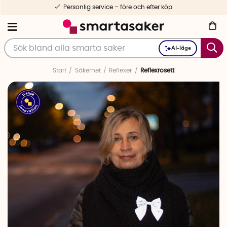
Personlig service – före och efter köp
AI-läge
Start
Säkerhet
Reflexer
Reflexrosett