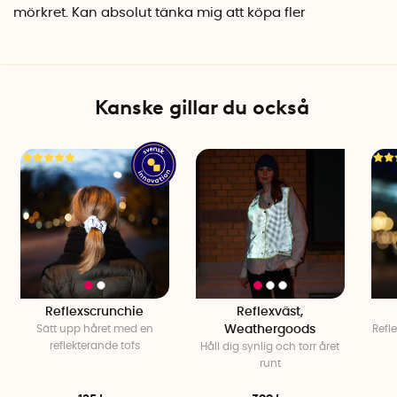
mörkret. Kan absolut tänka mig att köpa fler
Kanske gillar du också
Reflexscrunchie
Reflexväst,
Sätt upp håret med en
Weathergoods
Refl
reflekterande tofs
Håll dig synlig och torr året
runt