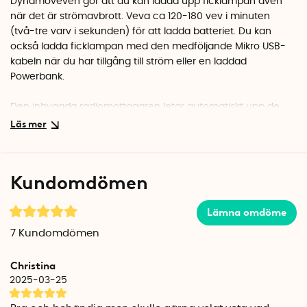
Dynamoveven gör att du kan ladda upp ficklampan även
när det är strömavbrott. Veva ca 120-180 vev i minuten
(två-tre varv i sekunden) för att ladda batteriet. Du kan
också ladda ficklampan med den medföljande Mikro USB-
kabeln när du har tillgång till ström eller en laddad
Powerbank.
Den inbyggda radiomottagaren letar automatiskt upp de
närliggande radiostationerna med bäst täckning. Du kan
välja mellan att lyssna på AM eller FM bandet och ljudet
spelas upp genom den lilla minihögtalaren.
Kundomdömen
Ficklampan lyser med ett vitt ljus. Genom att trycka
upprepade gånger på ljusknappen, kan du sätta på och
Lämna omdöme
stänga av ficklampan samt växla mellan fast och blinkande
ljus. Du kan även få ficklampan att låta som en varnande
7
Kundomdömen
siren om du vill att andra ska kunna höra var du är. Håll in
ljusknappen i ca 2 sekunder för att sätta på sirenen. Håll in
Christina
knappen igen för att stänga av den.
2025-03-25
Ficklampans uppladdningsbara batteri kan även användas