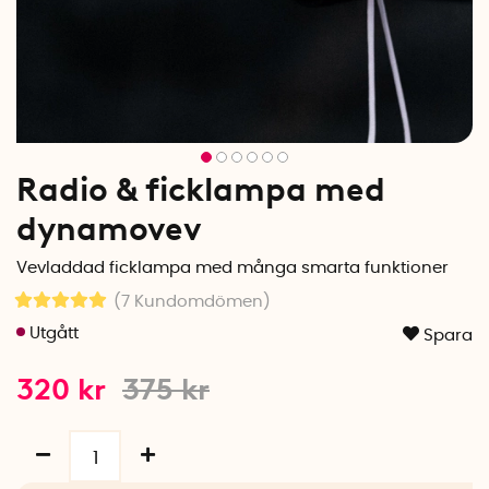
Radio & ficklampa med
dynamovev
Vevladdad ficklampa med många smarta funktioner
(7
Kundomdömen
)
Spara
320
kr
375
kr