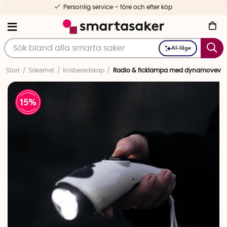
Personlig service – före och efter köp
AI-läge
Start
Säkerhet
Krisberedskap
Radio & ficklampa med dynamovev
15