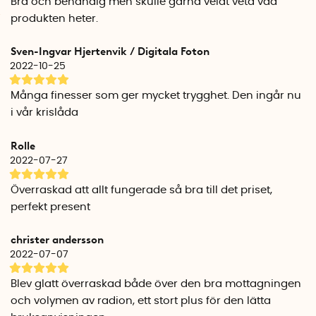
Bra och behändig men skulle gärna velat veta vad
som en liten Powerbank till din telefon och andra
produkten heter.
uppladdningsbara enheter. Batteriet är tillräckligt starkt för
att väcka liv i en urladdad USB-enhet och ge den några
Sven-Ingvar Hjertenvik / Digitala Foton
batteriprocent. Du kan även veva mera för att se till att
2022-10-25
ficklampans batteri håller sig laddat.
Många finesser som ger mycket trygghet. Den ingår nu
Även om ficklampan har många funktioner så är den inte
i vår krislåda
särskilt stor. Den väger endast ca 150 gram och ligger bra i
handen. Med det lilla snöret kan du även hänga ficklampan
Rolle
runt handleden så att du inte tappar den.
2022-07-27
Uppladdningsbart batteri: 3,7V, 450 mAh.
Överraskad att allt fungerade så bra till det priset,
Högtalare: 0,5W, 8Ω
perfekt present
Ficklampa: 24 lumen, 6000K (kallvitt ljus)
Engelsk manual
christer andersson
2022-07-07
Blev glatt överraskad både över den bra mottagningen
och volymen av radion, ett stort plus för den lätta