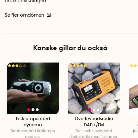
bruksanvisningen.
Se fler omdömen
Kanske gillar du också
Ficklampa med
Överlevnadsradio
dynamo
DAB+/FM
Snabbladdad ficklampa
Sol- och vevladdad
Lju
med vev
digitalradio med ficklampa