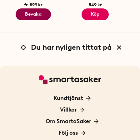
fr. 899 kr
549 kr
Bevaka
Köp
Du har nyligen tittat på
Kundtjänst
Kontakta oss
Villkor
För Företag
Frakt och leverans
Om SmartaSaker
Personuppgiftspolicy
Om oss
Följ oss