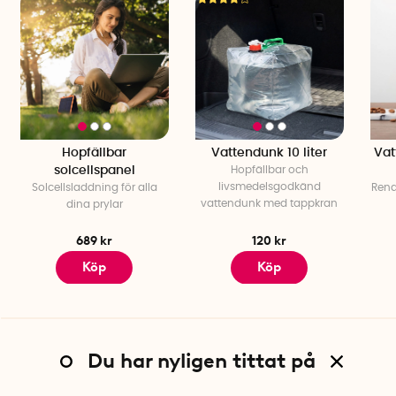
Hopfällbar
Vattendunk 10 liter
Vat
solcellspanel
Hopfällbar och
livsmedelsgodkänd
Solcellsladdning för alla
Rena
vattendunk med tappkran
dina prylar
689 kr
120 kr
Köp
Köp
Du har nyligen tittat på