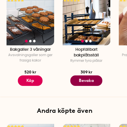
Passar koppar vars kant är max ca 0,8 cm bred
Endast handdiskas
Tillverkare: Dr Oetker
Bakgaller 3 våningar
Hopfällbart
Avsvalningsgaller som ger
bakplåtsställ
Pra
frasiga kakor
Rymmer fyra plåtar
520 kr
309 kr
Köp
Bevaka
Andra köpte även