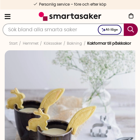
Personlig service – före och efter köp
AI-läge
Start
Hemmet
Kökssaker
Bakning
Kakformar till påskkakor