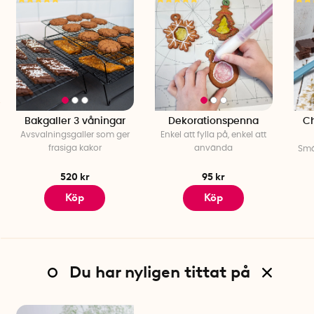
Bakgaller 3 våningar
Dekorationspenna
Ch
Avsvalningsgaller som ger
Enkel att fylla på, enkel att
frasiga kakor
använda
Smä
520 kr
95 kr
Köp
Köp
Du har nyligen tittat på