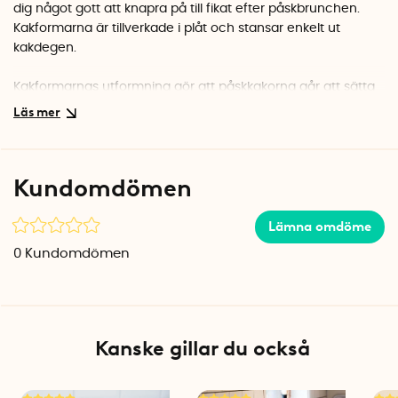
dig något gott att knapra på till fikat efter påskbrunchen.
Kakformarna är tillverkade i plåt och stansar enkelt ut
kakdegen.
Kakformarnas utformning gör att påskkakorna går att sätta
på kanten av kaffekoppen. Ge din tekopp två öron eller sätt
en påskhare på kaffekoppen. Kakformarna kommer
garanterat göra det lite extra festligt att duka till påskfikat!
Kundomdömen
Tips! Efter att du gräddat påskkakorna kan du dessutom
passa på att dekorera och göra dem lite extra festliga med
kristyr.
Lämna omdöme
0
Kundomdömen
Påskformarna från Dr. Oetker är tillverkade i plåt och ska
endast handdiskas.
Specifikationer
Material: Plåt
Kanske gillar du också
Påskhare: 6 cm x 6,5 cm x 1,7 cm
Påskharens öra: 10 cm x 3 cm x 1,7 cm