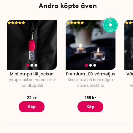
Andra köpte även
Minilampa till jackan
Premium LED värmeljus
Vä
Lys upp jackan, väskan eller
Ser äkta ut på bara några
hundkopplet
meters avstånd
V
22 kr
135 kr
Köp
Köp