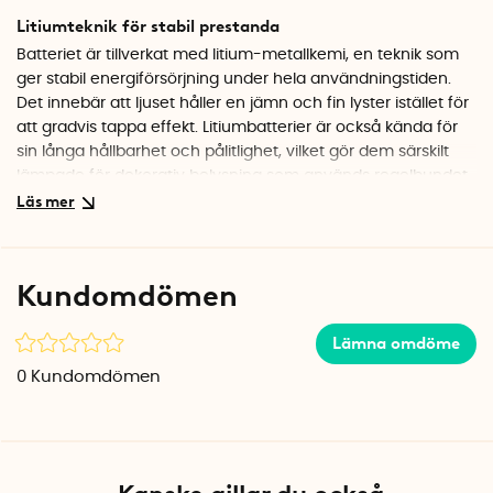
Litiumteknik för stabil prestanda
Batteriet är tillverkat med litium-metallkemi, en teknik som
ger stabil energiförsörjning under hela användningstiden.
Det innebär att ljuset håller en jämn och fin lyster istället för
att gradvis tappa effekt. Litiumbatterier är också kända för
sin långa hållbarhet och pålitlighet, vilket gör dem särskilt
lämpade för dekorativ belysning som används regelbundet.
OBS! Detta är ett icke uppladdningsbart batteri (non-
rechargeable) och ska bytas ut när det förbrukats.
Specifikationer
Kundomdömen
Vikt: 9 g
Diameter: 2,4 cm
Höjd: 0,7 cm
Lämna omdöme
Antal per förpackning: 5
0
Kundomdömen