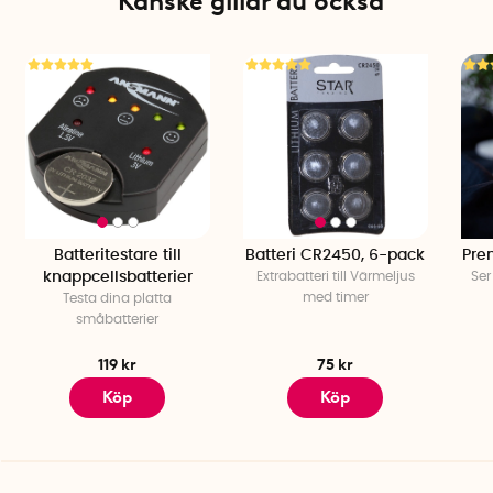
Kanske gillar du också
Batteritestare till
Batteri CR2450, 6-pack
Pre
knappcellsbatterier
Extrabatteri till Värmeljus
Ser
med timer
Testa dina platta
småbatterier
119 kr
75 kr
Köp
Köp