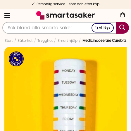
Personlig service – före och efter köp
AI-läge
Start
Säkerhet
Trygghet
Smart hjälp
Medicindoserare Curebits