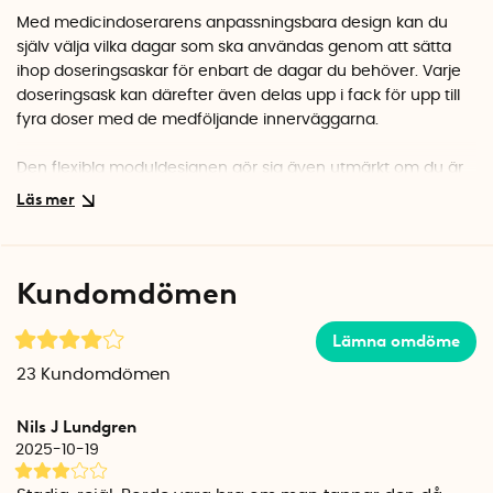
Med medicindoserarens anpassningsbara design kan du
själv välja vilka dagar som ska användas genom att sätta
ihop doseringsaskar för enbart de dagar du behöver. Varje
doseringsask kan därefter även delas upp i fack för upp till
fyra doser med de
medföljande innerväggarna
.
Den flexibla moduldesignen gör sig även utmärkt om du är
på resande fot. Genom att plocka ur dagens doseringsask
har du med dig dagens alla piller och tabletter samtidigt
som de tar minimalt med plats.
Kundomdömen
Texten på doseringsaskarna är på engelska.
Lämna omdöme
23
Kundomdömen
Nils J Lundgren
2025-10-19