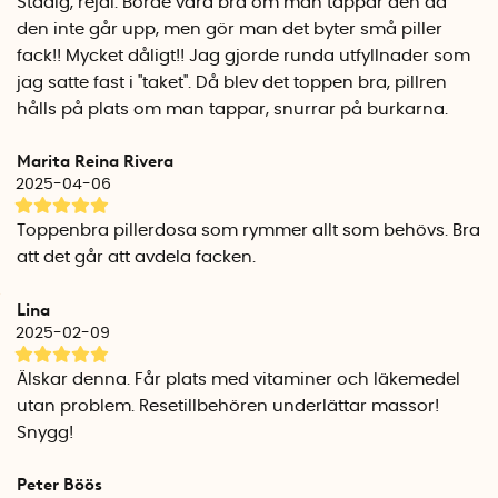
Stadig, rejäl. Borde vara bra om man tappar den då
den inte går upp, men gör man det byter små piller
fack!! Mycket dåligt!! Jag gjorde runda utfyllnader som
jag satte fast i ''taket''. Då blev det toppen bra, pillren
hålls på plats om man tappar, snurrar på burkarna.
Marita Reina Rivera
2025-04-06
Toppenbra pillerdosa som rymmer allt som behövs. Bra
att det går att avdela facken.
Lina
2025-02-09
Älskar denna. Får plats med vitaminer och läkemedel
utan problem. Resetillbehören underlättar massor!
Snygg!
Peter Böös