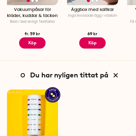
Vakuumpåsar för
Äggbox med saltkar
kläder, kuddar & täcken
Inga krossade ägg i väskan
Bäst i test enligt Testfakta
Få 
fr. 59 kr
69 kr
Köp
Köp
Du har nyligen tittat på