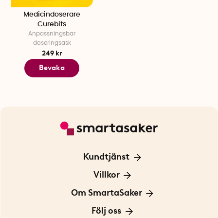
Medicindoserare
Curebits
Anpassningsbar
doseringsask
249 kr
Bevaka
Kundtjänst
Kontakta oss
Villkor
För Företag
Frakt och leverans
Om SmartaSaker
Personuppgiftspolicy
Om oss
Följ oss