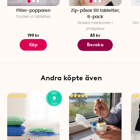
Piller-popparen
Zip-påsar till tabletter,
Trycker ut tabletten
8-pack
Dosera medicinen i
Gör 
småpåsar
199 kr
85 kr
Köp
Bevaka
Andra köpte även