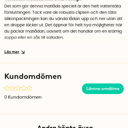
Det som gör denna matlåda speciell är den helt vattentäta
förslutningen. Tack vare de robusta clipsen och den täta
silikonpackningen kan du vända lådan upp och ner utan att
en droppe läcker ut. Det öppnar för helt nya möjligheter när
du packar matlådan, oavsett om det handlar om en krämig
soppa eller en sås till salladen.
Smidig i vardagen
Lådan är tillverkad i högkvalitativ Tritan-plast som är helt fri
från BPA och ftalater. Den klarar både frys och
mikrovågsugn, så du kan förbereda maten i förväg och
Kundomdömen
värma den direkt i lådan. Den transparenta designen gör
det lätt att se innehållet, och lådorna är stapelbara för
Lämna omdöme
smidig förvaring i kylen.
0
Kundomdömen
Specifikationer
Mått: 14 x 9 x 7 cm
Volym: 380 ml
Material: BPA- och ftalatfri Tritan-plast
Färg: Transparent med svarta clips
Andra köpte även