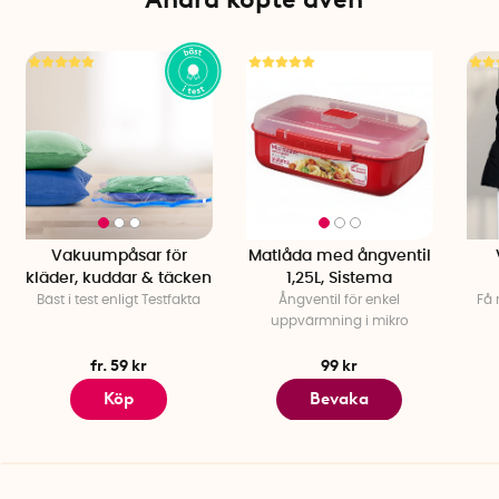
Tillverkad i: Nya Zeeland
Vakuumpåsar för
Matlåda med ångventil
kläder, kuddar & täcken
1,25L, Sistema
Bäst i test enligt Testfakta
Ångventil för enkel
Få 
uppvärmning i mikro
fr. 59 kr
99 kr
Köp
Bevaka