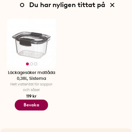
Du har nyligen tittat på
Läckagesäker matlåda
0,38L, Sistema
Helt vattentät för soppor
och såser
119 kr
Bevaka