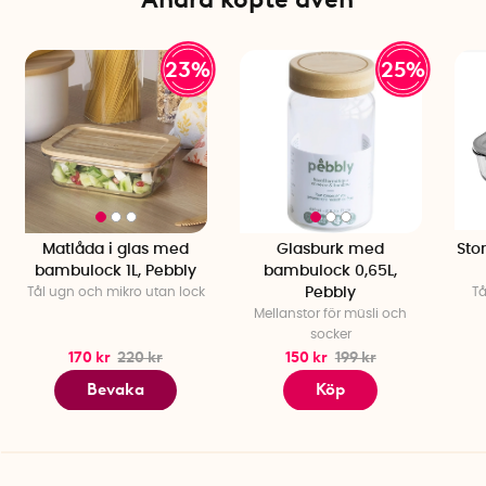
23%
25%
Matlåda i glas med
Glasburk med
Stor
bambulock 1L, Pebbly
bambulock 0,65L,
Tål ugn och mikro utan lock
Pebbly
Tå
Mellanstor för müsli och
socker
170 kr
220 kr
150 kr
199 kr
Bevaka
Köp