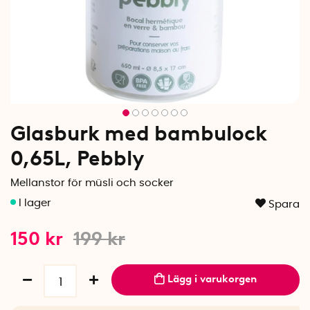
Glasburk med bambulock
0,65L, Pebbly
Mellanstor för müsli och socker
Spara
150
kr
199
kr
Lägg i varukorgen