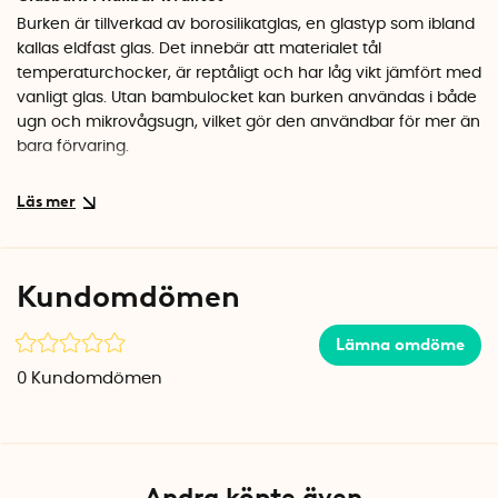
Burken är tillverkad av borosilikatglas, en glastyp som ibland
kallas eldfast glas. Det innebär att materialet tål
temperaturchocker, är reptåligt och har låg vikt jämfört med
vanligt glas. Utan bambulocket kan burken användas i både
ugn och mikrovågsugn, vilket gör den användbar för mer än
bara förvaring.
Stilren förvaring i köket
Det tättslutande skruvlocket i bambu ger ett naturligt och
varmt intryck som lyfter kökets utseende. Kombinationen av
klart glas och ljust trä passar i de flesta kök, oavsett stil. Finns
Kundomdömen
i flera storlekar så att du kan skapa en enhetlig look i
skafferiet eller på bänken.
Lämna omdöme
Specifikationer
0
Kundomdömen
Mått: Ø 8,5 x 17 cm
Volym: 650 ml
Material: Borosilikatglas, bambu
Färg: Klar / Natur
Andra köpte även