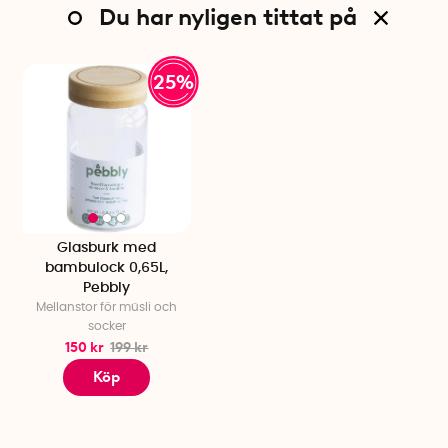
Du har nyligen tittat på
25%
Glasburk med
bambulock 0,65L,
Pebbly
Mellanstor för müsli och
socker
150 kr
199 kr
Köp