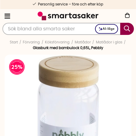
Personlig service – före och efter köp
AI-läge
Start
Förvaring
Köksförvaring
Matlådor
Matlådor i glas
Glasburk med bambulock 0,65L, Pebbly
25