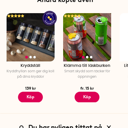
Mått: 16 x 16 x 8 cm
Volym: 1,15 liter
Material: BPA-fri och ftalatfri plast
Färg: Transparent med blå detaljer
Tillverkad i: Nya Zeeland
Kryddställ
Klämma till läskburken
Li
Kryddhyllan som ger dig koll
Smart skydd som täcker för
på dina kryddor
öppningen
139 kr
fr. 15 kr
Köp
Köp
Du har nyligen tittat på