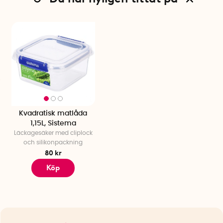
Kvadratisk matlåda
1,15L, Sistema
Läckagesäker med cliplock
och silikonpackning
80 kr
Köp