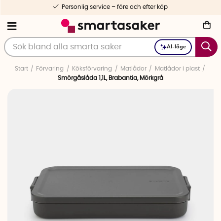
Personlig service – före och efter köp
AI-läge
Start
Förvaring
Köksförvaring
Matlådor
Matlådor i plast
Smörgåslåda 1,1L, Brabantia, Mörkgrå