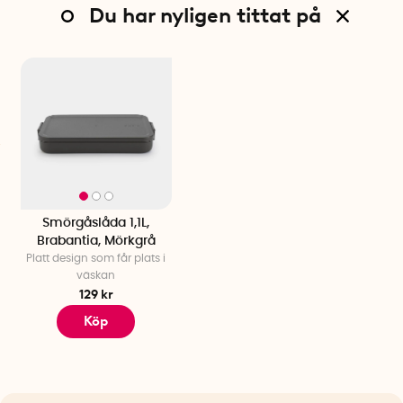
Du har nyligen tittat på
Smörgåslåda 1,1L,
Brabantia, Mörkgrå
Platt design som får plats i
väskan
129 kr
Köp