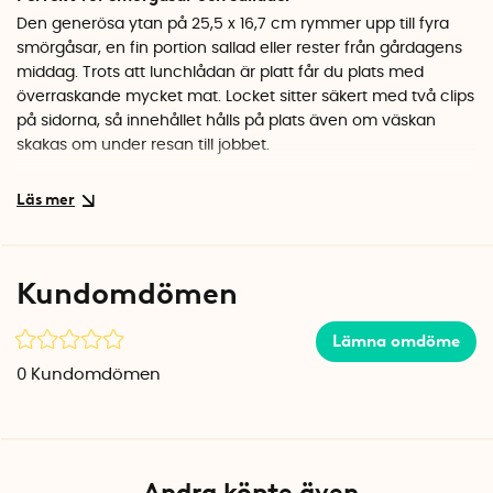
Den generösa ytan på 25,5 x 16,7 cm rymmer upp till fyra
smörgåsar, en fin portion sallad eller rester från gårdagens
middag. Trots att lunchlådan är platt får du plats med
överraskande mycket mat. Locket sitter säkert med två clips
på sidorna, så innehållet hålls på plats även om väskan
skakas om under resan till jobbet.
Smidig att använda och rengöra
Matlådan är tillverkad av högkvalitativ BPA-fri plast som tål
både mikrovågsugn och frys. Det gör att du enkelt kan
värma maten direkt i lådan eller förbereda lunch i förväg
Kundomdömen
och frysa in. Efter användning är det bara att ställa in den i
diskmaskinen. Den stilrena mörkgrå färgen passar fint på
Lämna omdöme
kontoret och smälter in i de flesta köksmiljöer.
0
Kundomdömen
Specifikationer
Mått: 25,5 x 16,7 x 3,7 cm
Volym: 1,1 liter
Material: BPA-fri plast
Färg: Mörkgrå
Andra köpte även