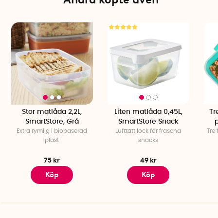
Stor matlåda 2,2L,
Liten matlåda 0,45L,
Tr
SmartStore, Grå
SmartStore Snack
p
Extra rymlig i biobaserad
Lufttätt lock för fräscha
Tre
plast
snacks
75 kr
49 kr
Köp
Köp