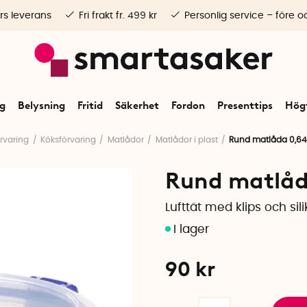
rs leverans
Fri frakt fr. 499 kr
Personlig service – före o
ng
Belysning
Fritid
Säkerhet
Fordon
Presenttips
Högt
rvaring
Köksförvaring
Matlådor
Matlådor i plast
Rund matlåda 0,64
Rund matlåd
Lufttät med klips och si
90
kr