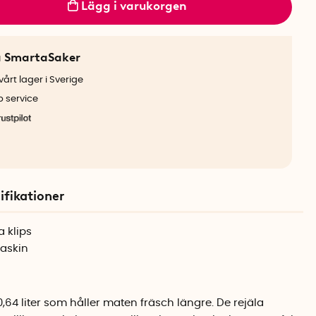
Lägg i varukorgen
a SmartaSaker
årt lager i Sverige
b service
ifikationer
a klips
maskin
64 liter som håller maten fräsch längre. De rejäla