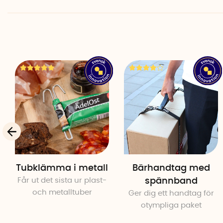
Tubklämma i metall
Bärhandtag med
Får ut det sista ur plast-
spännband
och metalltuber
Ger dig ett handtag för
otympliga paket