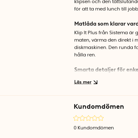
klipsen och den tättslutande
för att ta med lunch till jobb
Matlåda som klarar var
Klip It Plus från Sistema är 
maten, värma den direkt i 
diskmaskinen. Den runda fo
hålla ren.
Smarta detaljer för enke
När lådan inte används kan 
sparar plats i skåpet. Den t
lådan utan att behöva öpp
Kundomdömen
Specifikationer
Volym: 0,64 liter
Mått: Ø 17 x H 5,8 cm
0
Kundomdömen
Material: BPA-fri plast
Färg: Transparent med blå d