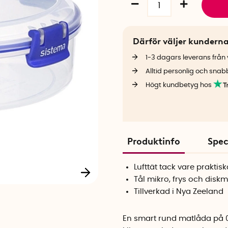
Därför väljer kundern
1-3 dagars leverans från v
Alltid personlig och snab
Högt kundbetyg hos
Produktinfo
Spec
Lufttät tack vare praktisk
Tål mikro, frys och disk
Tillverkad i Nya Zeeland
En smart rund matlåda på 0,