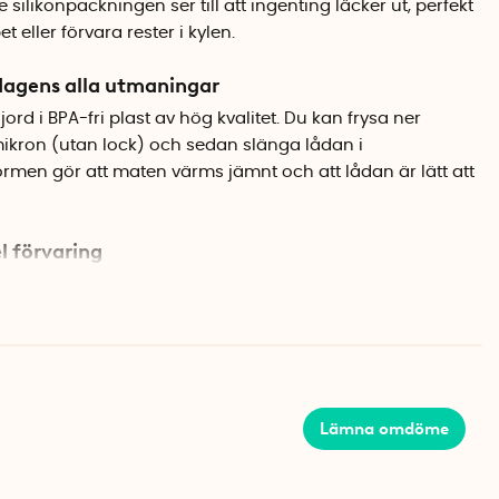
 silikonpackningen ser till att ingenting läcker ut, perfekt
et eller förvara rester i kylen.
dagens alla utmaningar
gjord i BPA-fri plast av hög kvalitet. Du kan frysa ner
mikron (utan lock) och sedan slänga lådan i
rmen gör att maten värms jämnt och att lådan är lätt att
l förvaring
den staplas i andra lådor i samma serie, så att du
ransparenta designen gör det enkelt att se vad som finns i
na den.
Lämna omdöme
etaljer