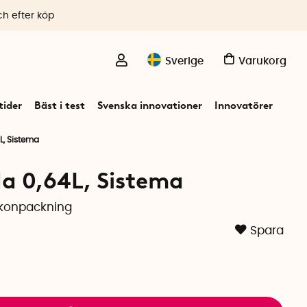
ch efter köp
Sverige
Varukorg
ider
Bäst i test
Svenska innovationer
Innovatörer
L, Sistema
a 0,64L, Sistema
likonpackning
Spara