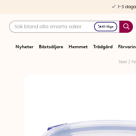
1-3 daga
AI-läge
Nyheter
Bästsäljare
Hemmet
Trädgård
Förvari
Start
Fö