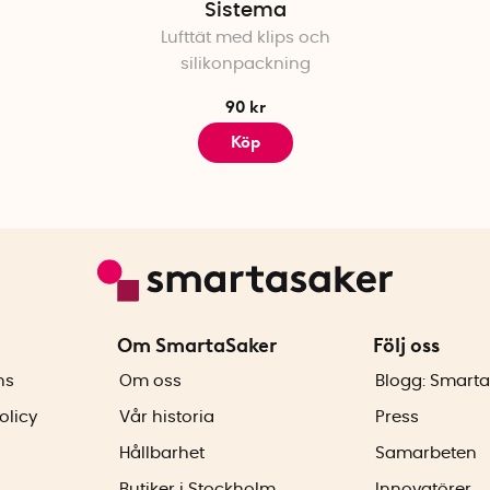
Sistema
Lufttät med klips och
silikonpackning
90 kr
Köp
Om SmartaSaker
Följ oss
ns
Om oss
Blogg: Smarta
olicy
Vår historia
Press
Hållbarhet
Samarbeten
Butiker i Stockholm
Innovatörer