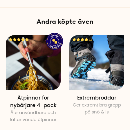
Tillverkningsland: Nya Zeel
Andra köpte även
Ätpinnar för
Extrembroddar
nybörjare 4-pack
Ger extremt bra grepp
på snö & is
Återanvändbara och
lättanvända ätpinnar