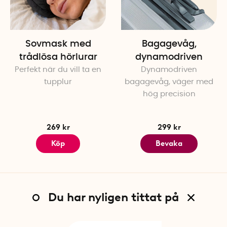
Bredd: 6,5 cm
Höjd: 2,3 cm
Batteritid: 4 år (vid 1 spårn
Möjligt att byta batteri: Ja
Sovmask med
Bagagevåg,
IP67 vatten- och dammtåli
trådlösa hörlurar
dynamodriven
Fullständig GSM/GPS-täckni
Perfekt när du vill ta en
Dynamodriven
Tillverkningsland: Danmark
tupplur
bagagevåg, väger med
hög precision
269 kr
299 kr
Köp
Bevaka
Du har nyligen tittat på