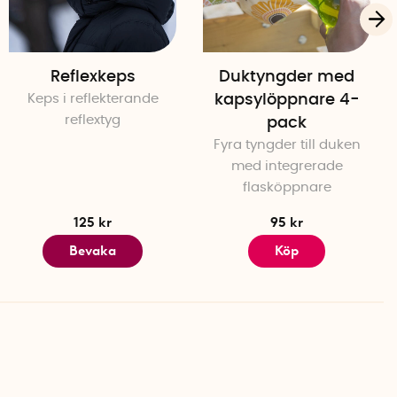
ing per dag)
Reflexkeps
Duktyngder med
g
Keps i reflekterande
kapsylöppnare 4-
ng i alla EU-länder, Norge och Storbritannien
reflextyg
pack
Fyra tyngder till duken
med integrerade
flasköppnare
125 kr
95 kr
Bevaka
Köp