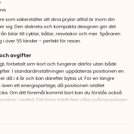
r
övs
som säkerställer att dina prylar alltid är inom din
ner sig. Den diskreta och kompakta designen gör det
från bilar till cyklar, båtar, resväskor och mer. Spåraren
i över 55 länder – perfekt för resan.
ch avgifter
t, förbetalt sim-kort och fungerar därför utan både
ter. I standardinställningen uppdateras positionen en
er då i 4 år och kan därefter bytas ut.
För en längre
 även ett energisparläge, då
positionen istället
ka. Om ditt föremål kommit bort kan du förstås också
position i realtid. Det finns totalt fem olika spårningslägen
ett geostaket. Det är även möjligt att koppla flera
pp.
årningsändringar träder i kraft när spåraren är aktiv