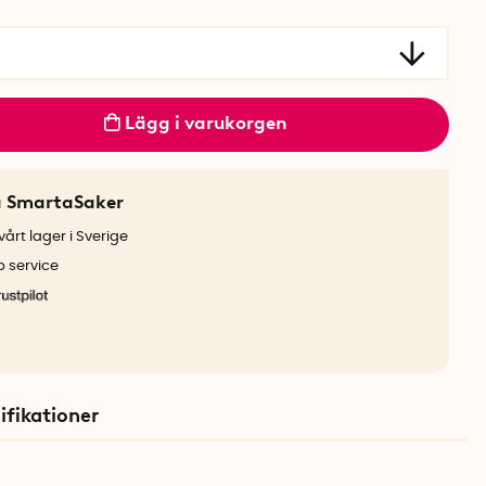
Lägg i varukorgen
a SmartaSaker
årt lager i Sverige
b service
ifikationer