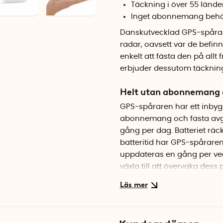
Täckning i över 55 lände
Inget abonnemang beh
Danskutvecklad GPS-spårare 
radar, oavsett var de befin
enkelt att fästa den på allt 
erbjuder dessutom täckning 
Helt utan abonnemang o
GPS-spåraren har ett inbygg
abonnemang och fasta avgif
gång per dag. Batteriet räck
batteritid har GPS-spåraren
uppdateras en gång per vec
växla till att övervaka dess 
och möjlighet att märka upp 
spårningsenheter till din a
Observera att eventuella sp