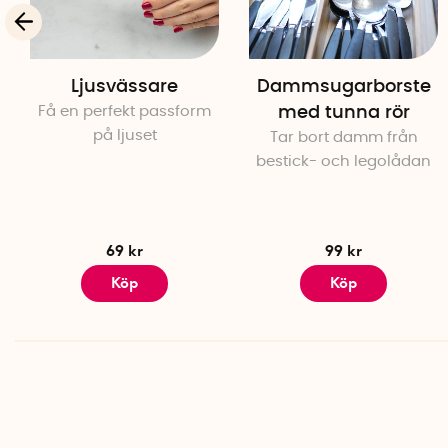
Ljusvässare
Dammsugarborste
Få en perfekt passform
med tunna rör
på ljuset
Tar bort damm från
bestick- och legolådan
69 kr
99 kr
Köp
Köp