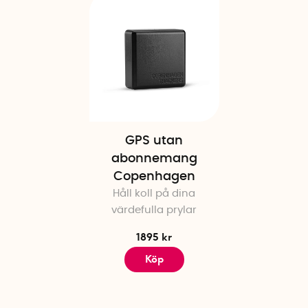
GPS utan
abonnemang
Copenhagen
Håll koll på dina
värdefulla prylar
1895 kr
Köp