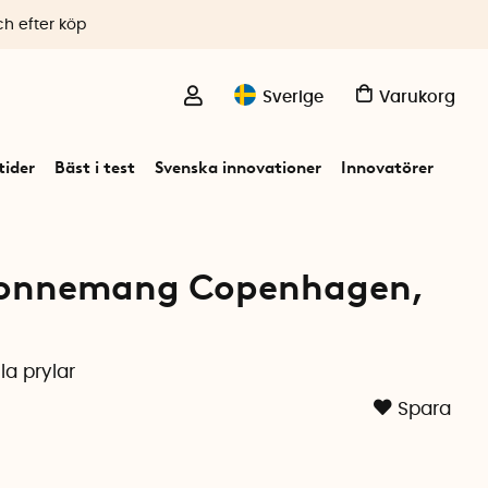
ch efter köp
Sverige
Varukorg
ider
Bäst i test
Svenska innovationer
Innovatörer
bonnemang Copenhagen,
la prylar
Spara