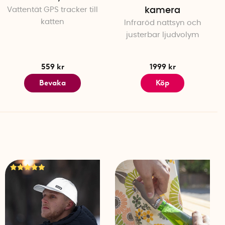
aren eller ange ID manuellt.
Vattentät GPS tracker till
kamera
 "bil", "båt" eller "lastcykel".
katten
Infraröd nattsyn och
spåraren snabbt i 10 sekunder - låt den därefter stå
justerbar ljudvolym
 den tar emot en GPS-signal.
atusen är "Aktiverad".
du tänker montera spåraren.
559 kr
1999 kr
n det medföljande klistret när du är säker på att
Bevaka
Köp
Undvik för mycket metall runt spåraren - metall reflekterar
, så även tejp, aluminiumfolie och färg med
ockera både GPS och datanätverkskoppling. Signalerna
genom glas, trä, plast och glasfiber.
r utformad för användning utomhus. Om spåraren är
 eller inga koordinater, vilket visas i appen som "Dålig
vit