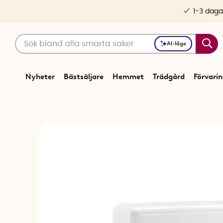
1-3 daga
AI-läge
Nyheter
Bästsäljare
Hemmet
Trädgård
Förvari