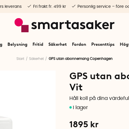
rs leverans
Fri frakt fr. 499 kr
Personlig service – före o
ng
Belysning
Fritid
Säkerhet
Fordon
Presenttips
Högt
Start
Säkerhet
GPS utan abonnemang Copenhagen
GPS utan a
Vit
Håll koll på dina värdeful
1895
kr