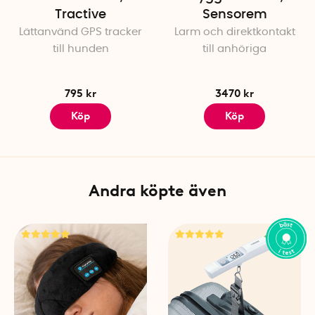
5. Skanna QR-koden på spår
Tractive
Sensorem
6. Ge spåraren ett namn - t.ex.
Lättanvänd GPS tracker
Larm och direktkontakt
7. Gå ut utomhus och skaka 
till hunden
till anhöriga
utomhus i 5 minuter medan
8. Bekräfta att aktiveringsst
9. Testa anslutningen där 
795 kr
3470 kr
10. Montera spåraren med de
Köp
Köp
anslutningen är bra. OBS
: 
och blockerar GPS-signaler
metallinnehåll kan helt bl
passerar dock problemfritt 
Andra köpte även
Notera att GPS-spåraren ä
inomhus kan den ge felaktiga
signal" eller "Ingen signal".
Specifikationer
Färg: Välj mellan svart eller 
Längd: 6,4 cm