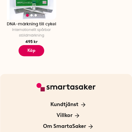
DNA-märkning till cykel
Internationellt spårbar
stöldmärkning
495 kr
Köp
Kundtjänst
Kontakta oss
Villkor
För Företag
Frakt och leverans
Om SmartaSaker