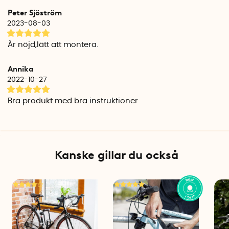
ihop föremålet med ägaren. Om dekalerna är bortskrapade
Peter Sjöström
kommer den inetsade koden fortfarande att synas på
2023-08-03
ramen när cykeln belyses med UV-ljus.
Är nöjd,lätt att montera.
Internationellt spårbar
SmartDNA ISR-märkning är en Svensk Brand och
Annika
Säkerhetscertifiering (SBSC)- certifierad produkt som
2022-10-27
rekommenderas av den svenska polisen. ISR står för
International Security Register och är en internationell
Bra produkt med bra instruktioner
databas som gör att din cykel är spårbar internationellt. Det
är bara Polisen som har tillgång till dina uppgifter vid
scanning av koden.
Så här gör du
Kanske gillar du också
1. Rengör din cykel från damm och smuts. Se till att cykeln är
helt torr.
2. Klistra på dekalerna enligt bruksanvisningen.
3. Applicera den ultra-violetta etsvätskan över dekalens
perforerade hål. Se till att både pensla över koden och
hemsideadressen.