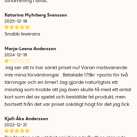
uthämtning i affär,
Observera att du behöver vrida upp timern till max (55
Katarina Myhrberg Svensson
minuter) innan du ställer in den på önskad tid.
2025-12-18
Julklappsspelet tips
Snabb leverans
För att göra julklappsspelet så roligt som möjligt, är det bäst
om alla deltagare får minst ett paket. Ett bra sätt att
Marja-Leena Andersson
säkerställa detta är att alla tar med sig minst två julklappar.
2024-12-18
Om någon ändå blir utan, kan ni låta den personen välja ett
paket från någon annan spelare.
Jag ser att ni har sänkt priset nu! Varan motsvarande
inte mina förväntningar . Betalade 179kr +porto för två
Vad ingår i SmartaSakers julklappsspel
tärningar och en timer! Jag gjorde naturligtvis ett
Julklappsspelet från SmartaSaker innehåller två tärningar,
misstag som trodde att jag även skulle få med ett antal
ett jultomte-tidtagarur, spelregler och en tygpåse som du
kort som del av spelet och beställde fel produkt, men
kan förvara spelet i.
bortsett från det var priset oskäligt högt för det jag fick.
Vad köper man till julklappsspelet?
Kjell-Åke Andersson
Vi har satt ihop en hel kategori med roliga småpresenter att
2022-12-21
ge bort i julklappsleken. Så om du behöver tips på vad man
kan köpa till julklappsspelet kan du klicka här för att komma