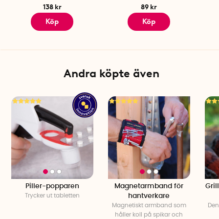
138 kr
89 kr
Köp
Köp
Andra köpte även
Piller-popparen
Magnetarmband för
Gril
Trycker ut tabletten
hantverkare
Magnetiskt armband som
Den 
håller koll på spikar och