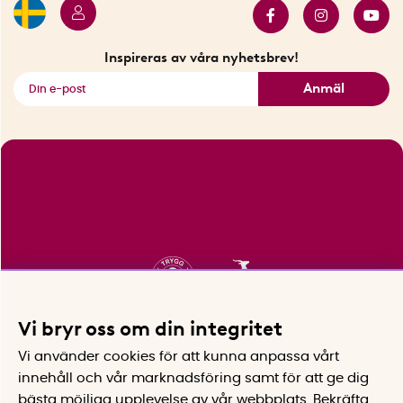
Innovatörer
Bästsäljare
Fyndhörnan
Inspireras av våra nyhetsbrev!
Se alla smarta saker
Anmäl
Vi bryr oss om din integritet
Vi använder cookies för att kunna anpassa vårt
innehåll och vår marknadsföring samt för att ge dig
bästa möjliga upplevelse av vår webbplats.
Bekräfta