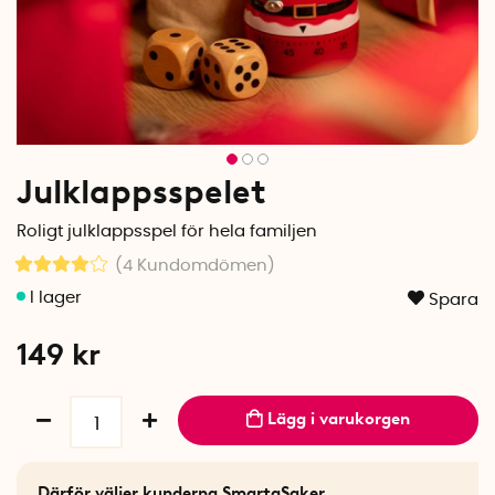
Julklappsspelet
Roligt
julklappsspel
för
hela
familjen
(4
Kundomdömen
)
Spara
149
kr
Lägg i varukorgen
Därför väljer kunderna SmartaSaker