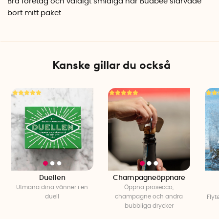
Bra företag och väldigt smidiga när Budbee slarvade
till vår kategori:
Julklappsspel.
bort mitt paket
Förpackningen innehåller
2 st trätärningar
1 st Tidtagarur
Spelregler
Kanske gillar du också
Tygpåse
Specifikationer
Material: Trä, ABS-plast
Mått: 9,5 cm x 6 cm
Antal per förpackning: 1
Tillverkningsland: Kina
Duellen
Champagneöppnare
Utmana dina vänner i en
Öppna prosecco,
duell
champagne och andra
Flyt
bubbliga drycker