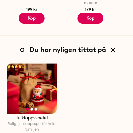
muttrar
199 kr
179 kr
Köp
Köp
Du har nyligen tittat på
Julklappsspelet
Roligt
julklappsspel
för
hela
familjen