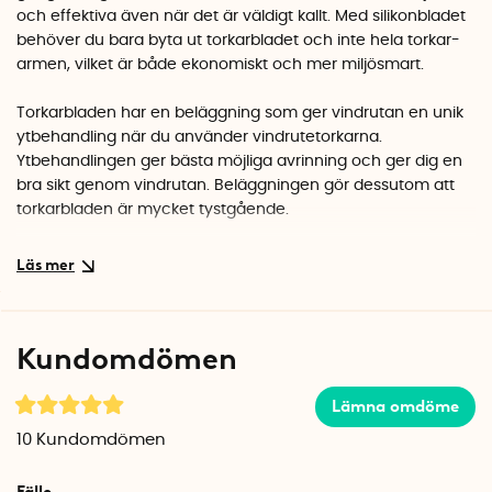
och effektiva även när det är väldigt kallt. Med silikonbladet
behöver du bara byta ut torkarbladet och inte hela torkar-
armen, vilket är både ekonomiskt och mer miljösmart.
Torkarbladen har en beläggning som ger vindrutan en unik
ytbehandling när du använder vindrutetorkarna.
Ytbehandlingen ger bästa möjliga avrinning och ger dig en
bra sikt genom vindrutan. Beläggningen gör dessutom att
torkarbladen är mycket tystgående.
Torkarbladen finns i två storlekar och du klipper själv till den
längd du behöver:
Vita torkarblad 6,5 mm bred på ovansidan, längd 58,9 cm.
Kundomdömen
Svarta torkarblad 8 mm bred på ovansidan, längd 70 cm.
Obs! Var försiktig när du tar bort vindrutetorkarna från bilens
Lämna omdöme
torkar-armar då plastdelarna kan vara sköra. Ett alternativ är
10
Kundomdömen
att byta gummibladet när vindrutetorkarna fortfarande sitter
fast på bilen. Det är lite svårare att komma åt men
Fälle