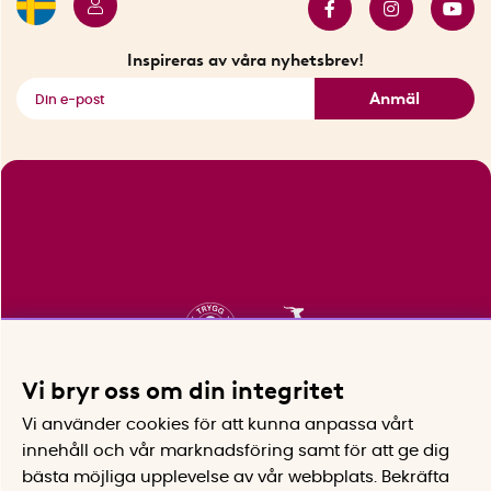
Innovatörer
Bästsäljare
Fyndhörnan
Inspireras av våra nyhetsbrev!
Se alla smarta saker
Anmäl
Vi bryr oss om din integritet
Vi använder cookies för att kunna anpassa vårt
innehåll och vår marknadsföring samt för att ge dig
bästa möjliga upplevelse av vår webbplats.
Bekräfta