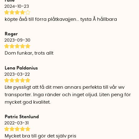
arbetsgången är densamma.
2024-10-23
Antal per förpackning: 2 st torkarblad
köpte åxå till förra plåtkavajjen... tysta Å hållbara
Roger
2023-09-30
Dom funkar, trots allt
Lena Paldanius
2023-03-22
Lite pyssligt att få dit men annars perfekta till vår wv
transporter. Inga ränder och inget oljud. Liten peng för
mycket god kvalitet.
Patric Stenlund
2022-03-31
Mycket bra till gör det själv pris