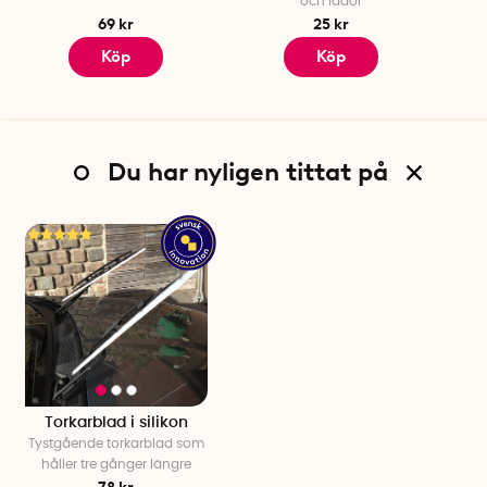
och lådor
69 kr
25 kr
Köp
Köp
Du har nyligen tittat på
Torkarblad i silikon
Tystgående torkarblad som
håller tre gånger längre