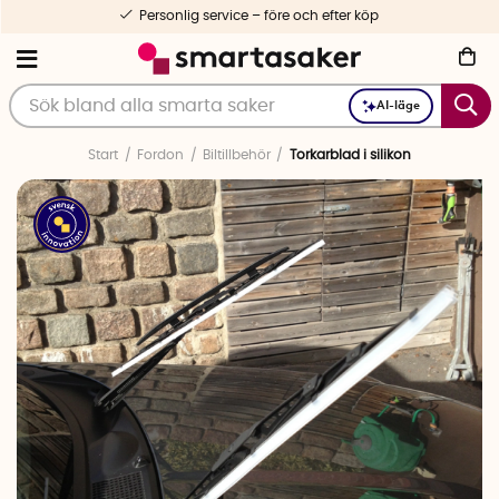
Personlig service – före och efter köp
AI-läge
Start
Fordon
Biltillbehör
Torkarblad i silikon