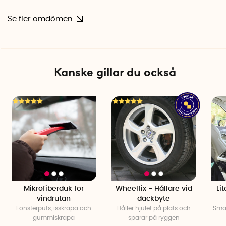
Se fler omdömen
Kanske gillar du också
Mikrofiberduk för
Wheelfix - Hållare vid
Li
vindrutan
däckbyte
Fönsterputs, isskrapa och
Håller hjulet på plats och
Smar
gummiskrapa
sparar på ryggen