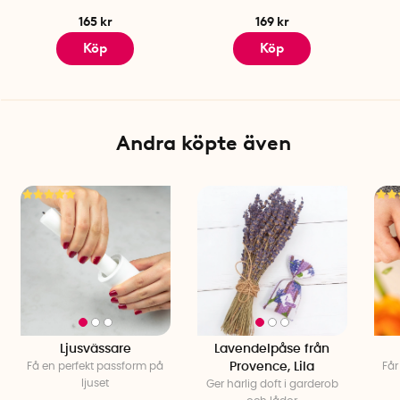
165 kr
169 kr
Köp
Köp
Andra köpte även
Ljusvässare
Lavendelpåse från
Få en perfekt passform på
Provence, Lila
Får
ljuset
Ger härlig doft i garderob