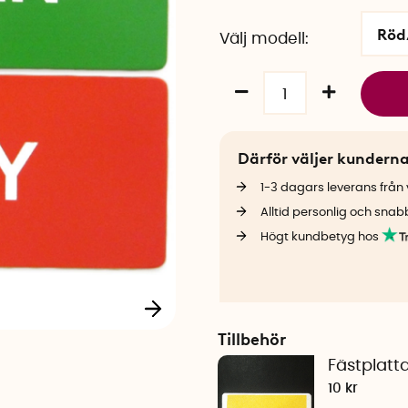
Röd
Välj modell
Därför väljer kundern
1-3 dagars leverans från v
Alltid personlig och snab
Högt kundbetyg hos
Tillbehör
Fästplatta
10 kr