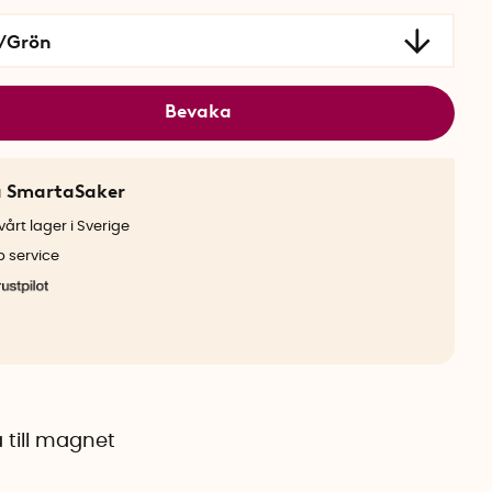
/Grön
Bevaka
a SmartaSaker
årt lager i Sverige
b service
 till magnet