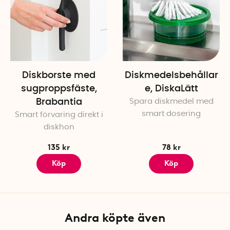
Diskborste med
Diskmedelsbehållar
sugproppsfäste,
e, DiskaLätt
Brabantia
Spara diskmedel med
smart dosering
Smart förvaring direkt i
diskhon
135 kr
78 kr
Köp
Köp
Andra köpte även