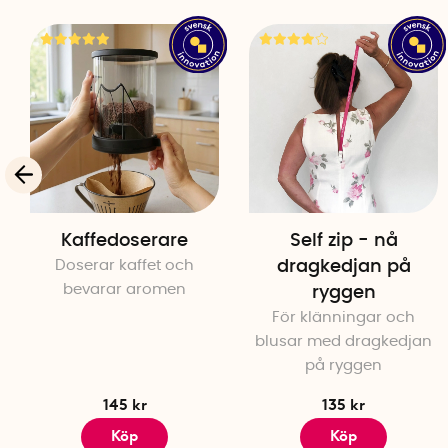
Kaffedoserare
Self zip - nå
Doserar kaffet och
dragkedjan på
bevarar aromen
ryggen
För klänningar och
blusar med dragkedjan
på ryggen
145 kr
135 kr
Köp
Köp