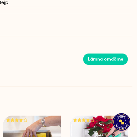
ejp.
ed svart text eller en röd/grön magnet med vit text.
Lämna omdöme