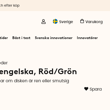
ch efter köp
Sverige
Varukorg
ider
Bäst i test
Svenska innovationer
Innovatörer
eder
engelska, Röd/Grön
ar om disken är ren eller smutsig
Spara