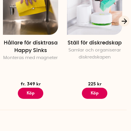
Hållare för disktrasa
Ställ för diskredskap
Happy Sinks
Samlar och organiserar
diskredskapen
Monteras med magneter
fr. 349 kr
225 kr
Köp
Köp