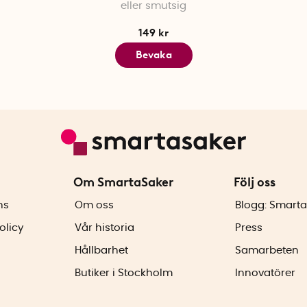
eller smutsig
149 kr
Bevaka
Om SmartaSaker
Följ oss
ns
Om oss
Blogg: Smarta
olicy
Vår historia
Press
Hållbarhet
Samarbeten
Butiker i Stockholm
Innovatörer