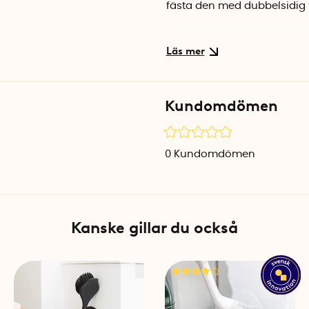
fästa den med dubbelsidig t
Välj mellan en vit magnet m
Kundomdömen
0
Kundomdömen
Kanske gillar du också