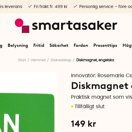
rs leverans
Fri frakt fr. 499 kr
Personlig service – före o
ng
Belysning
Fritid
Säkerhet
Fordon
Presenttips
Högt
Start
Hemmet
Diskredskap
Diskmagnet, engelska
Innovatör:
Rosemarie C
Diskmagnet 
Praktisk magnet som vis
149
kr