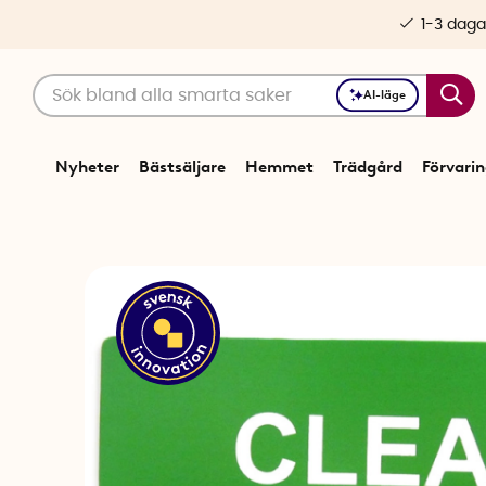
1-3 daga
AI-läge
Nyheter
Bästsäljare
Hemmet
Trädgård
Förvari