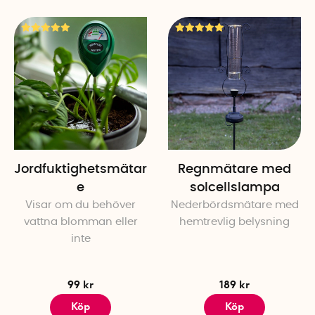
Jordfuktighetsmätar
Regnmätare med
e
solcellslampa
Visar om du behöver
Nederbördsmätare med
vattna blomman eller
hemtrevlig belysning
inte
99 kr
189 kr
Köp
Köp