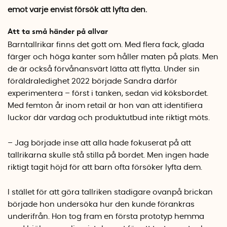
emot varje envist försök att lyfta den.
Att ta små händer på allvar
Barntallrikar finns det gott om. Med flera fack, glada
färger och höga kanter som håller maten på plats. Men
de är också förvånansvärt lätta att flytta. Under sin
föräldraledighet 2022 började Sandra därför
experimentera – först i tanken, sedan vid köksbordet.
Med femton år inom retail är hon van att identifiera
luckor där vardag och produktutbud inte riktigt möts.
– Jag började inse att alla hade fokuserat på att
tallrikarna skulle stå stilla på bordet. Men ingen hade
riktigt tagit höjd för att barn ofta försöker lyfta dem.
I stället för att göra tallriken stadigare ovanpå brickan
började hon undersöka hur den kunde förankras
underifrån. Hon tog fram en första prototyp hemma