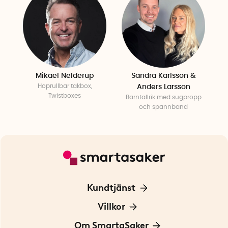
Mikael Nelderup
Sandra Karlsson &
Hoprullbar takbox,
Anders Larsson
Twistboxes
Barntallrik med sugpropp
och spännband
Kundtjänst
Kontakta oss
Villkor
För Företag
Frakt och leverans
Om SmartaSaker