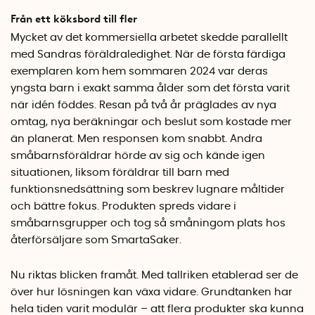
Från ett köksbord till fler
Mycket av det kommersiella arbetet skedde parallellt
med Sandras föräldraledighet. När de första färdiga
exemplaren kom hem sommaren 2024 var deras
yngsta barn i exakt samma ålder som det första varit
när idén föddes. Resan på två år präglades av nya
omtag, nya beräkningar och beslut som kostade mer
än planerat. Men responsen kom snabbt. Andra
småbarnsföräldrar hörde av sig och kände igen
situationen, liksom föräldrar till barn med
funktionsnedsättning som beskrev lugnare måltider
och bättre fokus. Produkten spreds vidare i
småbarnsgrupper och tog så småningom plats hos
återförsäljare som SmartaSaker.
Nu riktas blicken framåt. Med tallriken etablerad ser de
över hur lösningen kan växa vidare. Grundtanken har
hela tiden varit modulär – att flera produkter ska kunna