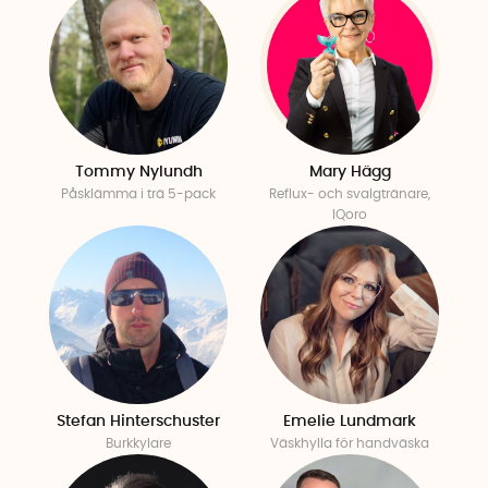
Tommy Nylundh
Mary Hägg
Påsklämma i trä 5-pack
Reflux- och svalgtränare,
IQoro
Stefan Hinterschuster
Emelie Lundmark
Burkkylare
Väskhylla för handväska