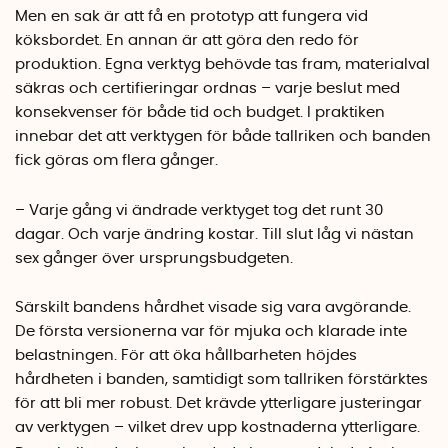
Men en sak är att få en prototyp att fungera vid
köksbordet. En annan är att göra den redo för
produktion. Egna verktyg behövde tas fram, materialval
säkras och certifieringar ordnas – varje beslut med
konsekvenser för både tid och budget. I praktiken
innebar det att verktygen för både tallriken och banden
fick göras om flera gånger.
– Varje gång vi ändrade verktyget tog det runt 30
dagar. Och varje ändring kostar. Till slut låg vi nästan
sex gånger över ursprungsbudgeten.
Särskilt bandens hårdhet visade sig vara avgörande.
De första versionerna var för mjuka och klarade inte
belastningen. För att öka hållbarheten höjdes
hårdheten i banden, samtidigt som tallriken förstärktes
för att bli mer robust. Det krävde ytterligare justeringar
av verktygen – vilket drev upp kostnaderna ytterligare.