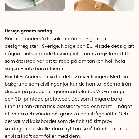
Design genom omtag
När hon undersökte saken närmare genom
designregister i Sverige, Norge och EU, visade det sig att
någon motsvarande lösning inte fanns registrerad. Det
som återstod var att ta reda på om tanken höll hela
vägen – inte bara i teorin.
Här blev Anders en viktig del av utvecklingen. Med sin
bakgrund som civilingenjör kunde han ta idéerna från
skisser på papper till genomarbetade CAD-ritningar
och 3D-printade prototyper. Det som tidigare bara
funnits i tankarna fick plötsligt tyngd och form – något
att vrida och vända på, granska och ifrågasätta. Och
det var vid köksbordet som de fick stå sitt prov i
vardagen: de skulle klara nyfikna små händer och den
envisa kraft som följer med dem.