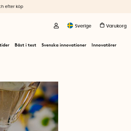
ch efter köp
Sverige
Varukorg
ider
Bäst i test
Svenska innovationer
Innovatörer