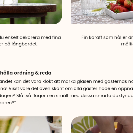
u enkelt dekorera med fina
Fin karaff som håller d
r på långbordet.
målti
 hålla ordning & reda
firandet kan det vara klokt att märka glasen med gästernas 
! Visst vore det även skönt om alla gäster hade en öppnar
 dagen? Slå två flugor i en smäll med dessa smarta duktyngd
naren?”.