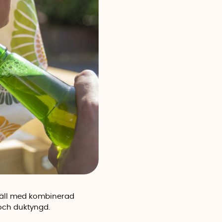
smäll med kombinerad
och duktyngd.