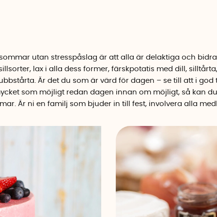
dsommar utan stresspåslag är att alla är delaktiga och bid
illsorter, lax i alla dess former, färskpotatis med dill, silltårt
bstårta. Är det du som är värd för dagen – se till att i god ti
ycket som möjligt redan dagen innan om möjligt, så kan du 
r. Är ni en familj som bjuder in till fest, involvera alla m