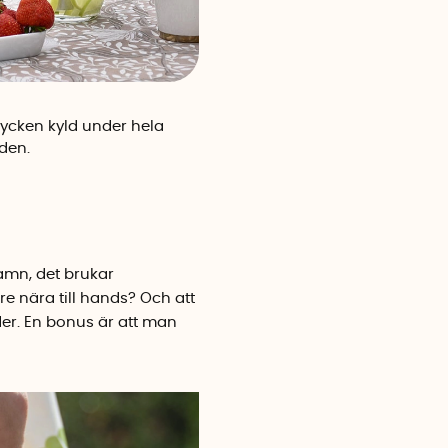
rycken kyld under hela
den.
namn, det brukar
e nära till hands? Och att
er. En bonus är att man