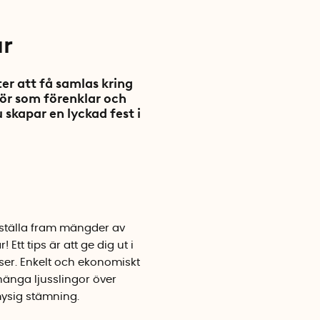
ar
r att få samlas kring
hör som förenklar och
 skapar en lyckad fest i
h ställa fram mängder av
Ett tips är att ge dig ut i
ser. Enkelt och ekonomiskt
 hänga ljusslingor över
 mysig stämning.