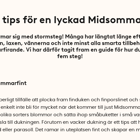
 tips för en lyckad Midsomm
mar sig med stormsteg! Många har längtat länge efte
n, laxen, vännerna och inte minst alla smarta tillbe
irande. Vi har därför tagit fram en guide för hur du
fem steg!
sommarfint
rligt tillfälle att plocka fram finduken och finporslinet oc
enkelt inte bli för mycket när det kommer till just Midsommar! 
 olika sorters blommor och sätta ihop småbuketter i små va
änsla till dukningen. Förutom en vacker dukning är ett tips att
äd eller parasoll. Det ramar in uteplatsen fint och skapar en