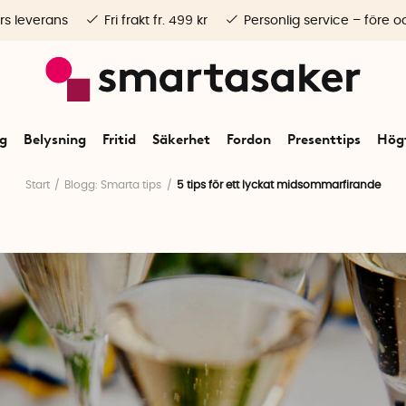
rs leverans
Fri frakt fr. 499 kr
Personlig service – före o
ng
Belysning
Fritid
Säkerhet
Fordon
Presenttips
Högt
Start
Blogg: Smarta tips
5 tips för ett lyckat midsommarfirande