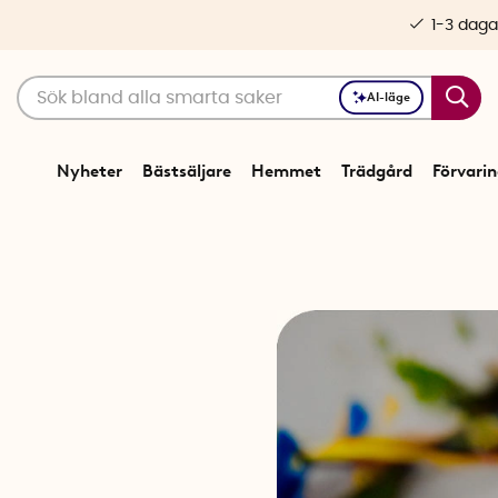
1-3 daga
AI-läge
Nyheter
Bästsäljare
Hemmet
Trädgård
Förvari