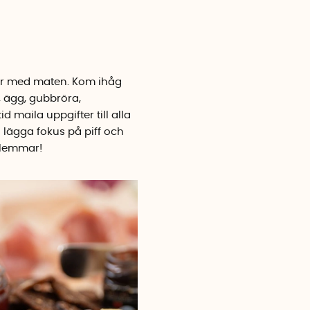
rar med maten. Kom ihåg
a, ägg, gubbröra,
d maila uppgifter till alla
lägga fokus på piff och
edlemmar!