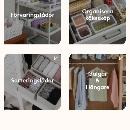
Organisera
Förvaringslådor
köksskåp
Galgar
Sorteringslådor
&
Hängare