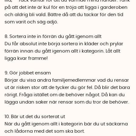
lila, - Tack vantar för att du värmde mina händer. Tänk
på att det inte är kul för en tröja att ligga i garderoben
och aldrig bli vald. Bättre då att du tackar för den tid
som varit och säg adjö.
8. Sortera inte in förrän du gått igenom allt
Du får absolut inte börja sortera in kläder och prylar
förrän innan du gått igenom allt i kategorin. Låt allt
ligga kvar framme!
9. Gör jobbet ensam
Börjar du visa andra familjemedlemmar vad du rensar
ut är risken stor att de tycker du gör fel. Då blir det bara
rörigt. Fråga istället om de behöver något. Då kan du
lägga undan saker när rensar som du tror de behöver.
10. Bär ut det du sorterat ut
När du gått igenom allt i kategorin bär du ut säckarna
och lådorna med det som ska bort.