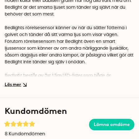
nöden kallar eller bäbisen gråter har nog alla varit med om.
Bedlight är det smarta ljuset som tänder sig självt när du
behöver det som mest.
Bedlights rörelsesensor känner av när du sätter fötterna i
golvet och tänder då sitt varma ljus som visar vägen.
Förutom rörelsesensorn har Bedlight även en smart
ljussensor som känner av om andra närliggande ljuskällor,
såsom dagsljus eller andra lampor, är påslagna vilket gör att
Bedlight inte tänder sig själv i onödan.
Bedlight består av 2st 1.5m LED-lister som både är
energisnåla och superenkla att installera då inga verktyg
krävs. Timerfunktionen (30sek-10min) reglerar hur länge du
vill att det skall lysa efter att ljuset har aktiverats. Vid ca 1
timmes aktivering per dag håller Bedlight upp till hela 30år.
Kundomdömen
Ljuset går även att dimma för önskad ljusstyrka.
Ljuslisterna går såklart att sätta upp även på andra ställen
Lämna omdöme
än i sovrummet. Skapa mysig belysning inne i badrummet,
8
Kundomdömen
köket eller i vardagsrummet och du kan nu gå runt och se