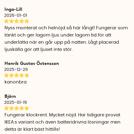
huset tändas kring dina fötter.
Inga-Lill
2026-01-01
Välj mellan 1 och 2 rörelsesensorer
Bedlight går att beställa med 1 eller 2 rörelsesensorer.
Nyss monterat och helnöjd så här långt! Fungerar som
1 rörelsesensor är perfekt för en enkelsäng, eller en
tänkt och ger lagom ljus under lagom tid för att
dubbelsäng vars långsida står mot väggen.
underlätta när en går upp på natten. Lågt placerad
2 rörelsesensorer rekommenderas om du har en
ljuskälla gör att ljuset inte stör.
dubbelsäng som står placerad mitt i sovrummet.
Henrik Gustav Östensson
Specifikationer
2025-12-29
50 Lumen
2700 Kelvin
kanonbra
LED 7,5W
Björn
2025-01-19
Fungerar klockrent. Mycket nöjd. Har tidigare provat
IKEA:s variant och även batteridrivna lösningar men
detta är klart bäst hittills!