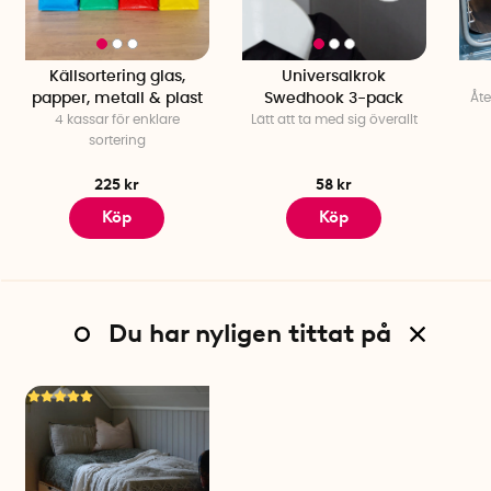
Källsortering glas,
Universalkrok
papper, metall & plast
Swedhook 3-pack
Åt
4 kassar för enklare
Lätt att ta med sig överallt
sortering
225 kr
58 kr
Köp
Köp
Du har nyligen tittat på