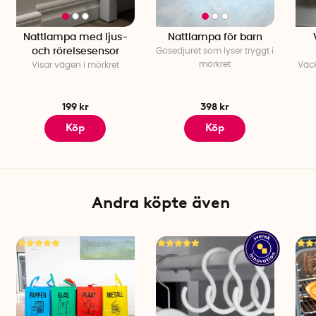
Nattlampa med ljus-
Nattlampa för barn
och rörelsesensor
Gosedjuret som lyser tryggt i
mörkret
Visar vägen i mörkret
Väck
199 kr
398 kr
Köp
Köp
Andra köpte även