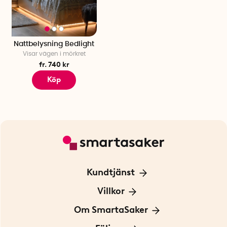
Nattbelysning Bedlight
Visar vägen i mörkret
fr. 740 kr
Köp
Kundtjänst
Kontakta oss
Villkor
För Företag
Frakt och leverans
Om SmartaSaker
Personuppgiftspolicy
Om oss