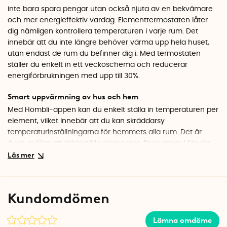
inte bara spara pengar utan också njuta av en bekvämare
och mer energieffektiv vardag. Elementtermostaten låter
dig nämligen kontrollera temperaturen i varje rum. Det
innebär att du inte längre behöver värma upp hela huset,
utan endast de rum du befinner dig i. Med termostaten
ställer du enkelt in ett veckoschema och reducerar
energiförbrukningen med upp till 30%.
Smart uppvärmning av hus och hem
Med Hombli-appen kan du enkelt ställa in temperaturen per
element, vilket innebär att du kan skräddarsy
temperaturinställningarna för hemmets alla rum. Det är
även möjligt att tidsinställa elementen flera dagar i förväg.
Är du bortrest? Ställ då termostaten på 'borta-läge' för att
hålla temperaturen nere.
Automatisk fönsterdetektering
Kundomdömen
Termostaten upptäcker automatiskt snabba temperaturfall
på grund av öppna fönster eller dörrar och pausar
Lämna omdöme
automatiskt uppvärmningen för att förhindra onödig