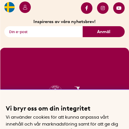
Innovatörer
Bästsäljare
Fyndhörnan
Inspireras av våra nyhetsbrev!
Se alla smarta saker
Anmäl
Vi bryr oss om din integritet
Vi använder cookies för att kunna anpassa vårt
innehåll och vår marknadsföring samt för att ge dig