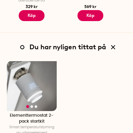
återstående tid
329 kr
569 kr
Köp
Köp
Du har nyligen tittat på
Elementtermostat 2-
pack startkit
Smart temperaturstyrning
av värmeelement