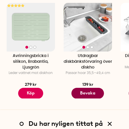
Avrinningsbricka i
Utdragbar
Di
silikon, Brabantia,
diskbänksförvaring över
Ljusgrön
diskho
Me
Leder vattnet mot diskhon
Passar hoar 35,5–49,4 cm
279 kr
139 kr
Köp
Bevaka
Du har nyligen tittat på