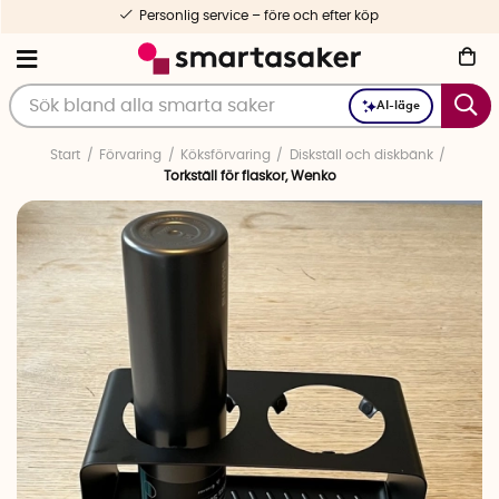
Personlig service – före och efter köp
AI-läge
Start
Förvaring
Köksförvaring
Diskställ och diskbänk
Torkställ för flaskor, Wenko