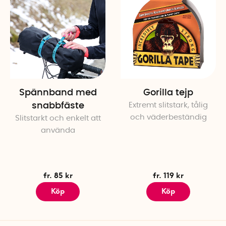
Spännband med
Gorilla tejp
snabbfäste
Extremt slitstark, tålig
och väderbeständig
Slitstarkt och enkelt att
använda
fr. 85 kr
fr. 119 kr
Köp
Köp