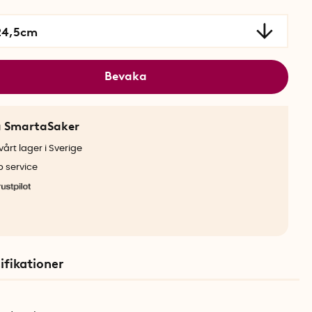
 24,5cm
Bevaka
a SmartaSaker
årt lager i Sverige
b service
ifikationer