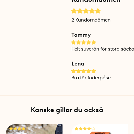
Förslutningslängd, 24,5 cm:
Förslutningslängd, 31,5 cm:
2
Kundomdömen
Material: Glasfiberförstärkt
Temperaturbeständig: Frå
Tommy
Tillverkningsland: Sverige
Antal per förpackning: 1
Helt suverän för stora säcka
Lena
Bra för foderpåse
Kanske gillar du också