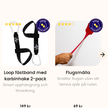
Loop fästband med
Flugsmälla
karbinhake 2-pack
Smäller flugan utan att
lämna spår på rutan
Smart upphängning och
förankring
149 kr
69 kr