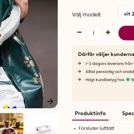
vit
Välj modell
Därför väljer kundern
1-3 dagars leverans från v
Alltid personlig och snab
Högt kundbetyg hos
Produktinfo
Spec
Försluter lufttätt