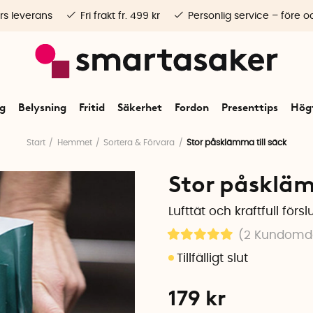
rs leverans
Fri frakt fr. 499 kr
Personlig service – före o
ng
Belysning
Fritid
Säkerhet
Fordon
Presenttips
Högt
Start
Hemmet
Sortera & Förvara
Stor påsklämma till säck
Stor påskläm
Lufttät och kraftfull försl
(2
Kundom
179
kr