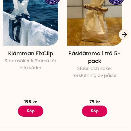
Klämman FixClip
Påsklämma i trä 5-
Stormsäker klämma för
pack
alla väder
Stabil och säker
förslutning av påsar
195 kr
79 kr
Köp
Köp