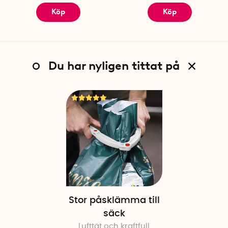
Köp
Köp
Du har nyligen tittat på
Stor påsklämma till
säck
Lufttät och kraftfull