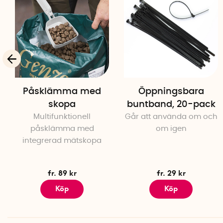
Påsklämma med
Öppningsbara
skopa
buntband, 20-pack
Multifunktionell
Går att använda om och
påsklämma med
om igen
integrerad mätskopa
fr. 89 kr
fr. 29 kr
Köp
Köp