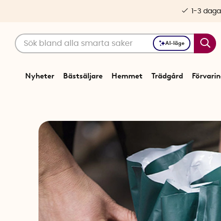
1-3 daga
AI-läge
Nyheter
Bästsäljare
Hemmet
Trädgård
Förvari