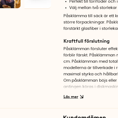
Perfekt till torrfoder och 
Välj mellan två storlekar
Påsklämma till säck är ett kr
större förpackningar. Påskl
förstärkt glasfiber i storlek
Kraftfull förslutning
Påsklämman försluter effekt
förblir färskt. Påsklämman 
cm. Påsklämman med totall
modellerna är tillverkade i 
maximal styrka och hållbarh
Om påsklämman böjs eller 
antingen köras i diskmaski
Specifikationer
Färg: Vit
Vikt, 24,5 cm: 100 g
Kundomdömen
Vikt, 31,5 cm: 130 g