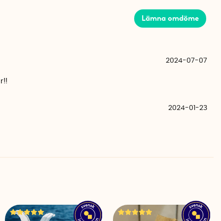
 10 cm
Lämna omdöme
 15 cm
 polyamid
n
-20° till +120°C
2024-07-07
r!!
2024-01-23