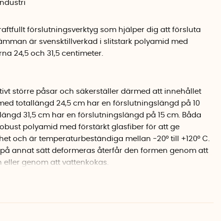
industri
aftfullt förslutningsverktyg som hjälper dig att försluta
ämman är svensktillverkad i slitstark polyamid med
arna 24,5 och 31,5 centimeter.
ivt större påsar och säkerställer därmed att innehållet
med totallängd 24,5 cm har en förslutningslängd på 10
ängd 31,5 cm har en förslutningslängd på 15 cm. Båda
robust polyamid med förstärkt glasfiber för att ge
et och är temperaturbeständiga mellan -20° till +120° C.
på annat sätt deformeras återfår den formen genom att
n eller genom att vattenkokas.