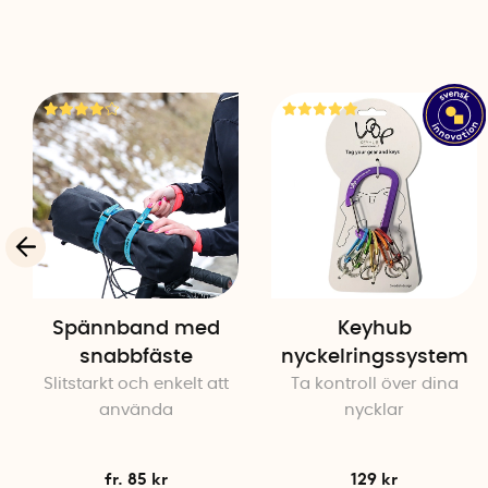
Spännband med
Keyhub
snabbfäste
nyckelringssystem
Slitstarkt och enkelt att
Ta kontroll över dina
använda
nycklar
fr. 85 kr
129 kr