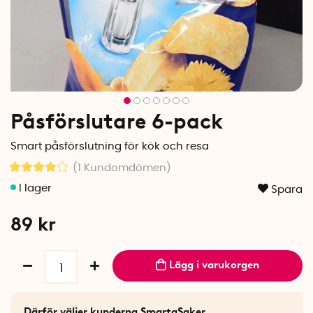
Påsförslutare 6-pack
Smart påsförslutning för kök och resa
(1
Kundomdömen
)
Spara
89
kr
Lägg i varukorgen
Därför väljer kunderna SmartaSaker