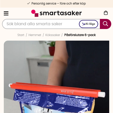
Personlig service – före och efter köp
AI-läge
Start
Hemmet
Kökssaker
Påsförslutare 6-pack