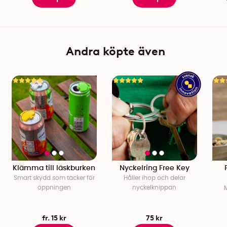
Material: Livsmedelssäker polyeten-plast
Diskmaskinssäker: Ja
Tål frys: Ja
Tillverkningsland: Slovenien
Andra köpte även
Antal per förpackning: 6 st (2x30cm, 2x22 cm, 2x17 cm)
Klämma till läskburken
Nyckelring Free Key
Smart skydd som täcker för
Håller ihop och delar
öppningen
nyckelknippan
M
fr. 15 kr
75 kr