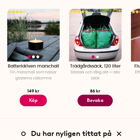
Höjd: 1,5 cm
Vikt: 3300 gram
Värmetålig upp till 250°C i ugnen
Fungerar även på induktionsspis
Batteridriven marschall
Trädgårdssäck, 120 liter
Fl
Fin marschall som hälsar
Slitstark och tålig allt-i-allo
Ef
gästerna välkomna
säck
149 kr
86 kr
Köp
Bevaka
Du har nyligen tittat på