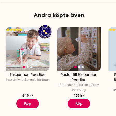
Andra köpte även
Läspennan Readioo
Poster till läspennan
B
Interaktiv läskompis för barn
Readioo
R
Interaktiv poster för kreativ
inlärning
B
649 kr
129 kr
Köp
Köp