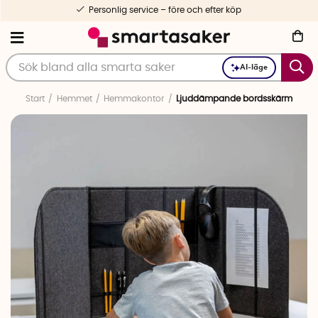
Personlig service – före och efter köp
AI-läge
Start
Hemmet
Hemmakontor
Ljuddämpande bordsskärm