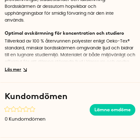
Bordsskärmen är dessutom hopvikbar och
upphängningsbar för smidig förvaring när den inte
används.
Optimal avskärmning för koncentration och studiero
Tillverkad av 100 % återvunnen polyester enligt Oeko-Tex®
standard, minskar bordsskärmen omgivande ljud och bidrar
till en lugnare studiemiljö. Materialet är både miljövänligt och
effektivt för att dämpa störande ljud i klassrum och andra
arbetsytor.
Förvaringsfack och pennhållare
Bordsskärmen är utrustad med smarta funktioner som
Kundomdömen
nätfickor, pennhållare och elastiska remmar där elever kan
placera sina papper och studiematerial. Det gör det enkelt
Lämna omdöme
att hålla ordning under lektioner och prov.
0
Kundomdömen
Hopvikbar och platsbesparande
När bordsskärmen inte används kan den enkelt vikas ihop
och förvaras utan att ta mycket plats. Tack vare den