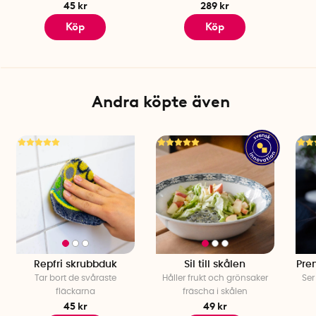
45 kr
289 kr
Köp
Köp
Andra köpte även
Repfri skrubbduk
Sil till skålen
Pre
Tar bort de svåraste
Håller frukt och grönsaker
Ser
fläckarna
fräscha i skålen
45 kr
49 kr