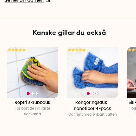
Se fler omdömen
Kanske gillar du också
Repfri skrubbduk
Rengöringsduk i
Sil
Tar bort de svåraste
nanofiber 4-pack
För
fläckarna
Gör rent med enbart vatten