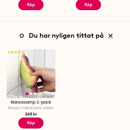
Köp
Köp
Du har nyligen tittat på
Nanosvamp 2-pack
Rengör med endast vatten
245 kr
Köp