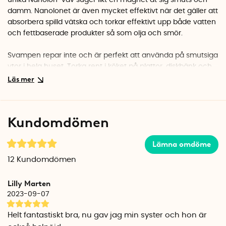
unika Nanolon-väv suger likt en magnet åt sig smuts och
damm. Nanolonet är även mycket effektivt när det gäller att
absorbera spilld vätska och torkar effektivt upp både vatten
och fettbaserade produkter så som olja och smör.
Svampen repar inte och är perfekt att använda på smutsiga
ytor i hela huset. Torka rent i köket på plattor, diskbänk och
kylskåp, i badrummet på kakel och glas och gör rent
vardagsrumsbordet från kaffefläckarna. Nanosvampen kan
användas på glas, kakel, keramik, rostfritt stål, trä och plast
med ett skinande rent resultat.
Kundomdömen
Nanosvampen är snabbtorkande och håller upp till 50
Lämna omdöme
gånger längre än en vanlig svamp. När svampen blir
smutsig kan du köra den i tvättmaskinen på 40° C eller 60°
12
Kundomdömen
C och är sedan redo att användas på nytt. Nanosvampen
mäter ca 11,5 cm x 8 cm och levereras i ett 2-pack.
Lilly Marten
2023-09-07
Helt fantastiskt bra, nu gav jag min syster och hon är