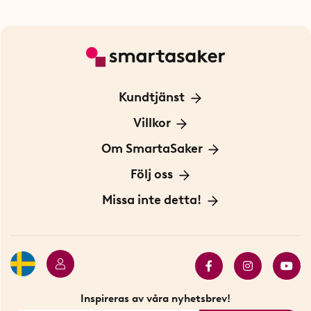
Kundtjänst
Kontakta oss
Villkor
För Företag
Frakt och leverans
Om SmartaSaker
Personuppgiftspolicy
Om oss
Följ oss
Köpvillkor
Vår historia
Blogg: Smarta tips
Missa inte detta!
Betalning
Hållbarhet
Press
Presentkort
Butiker i Stockholm
Samarbeten
Bäst i test
Innovatörer
Bästsäljare
Fyndhörnan
Inspireras av våra nyhetsbrev!