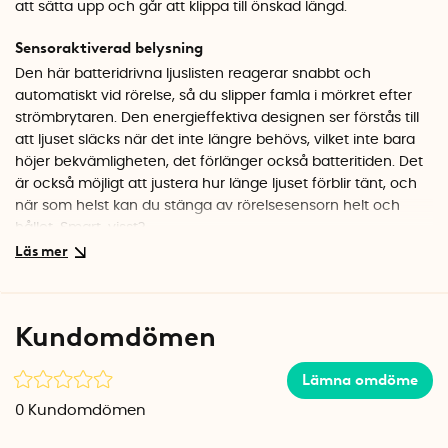
att sätta upp och går att klippa till önskad längd.
Sensoraktiverad belysning
Den här batteridrivna ljuslisten reagerar snabbt och
automatiskt vid rörelse, så du slipper famla i mörkret efter
strömbrytaren. Den energieffektiva designen ser förstås till
att ljuset släcks när det inte längre behövs, vilket inte bara
höjer bekvämligheten, det förlänger också batteritiden. Det
är också möjligt att justera hur länge ljuset förblir tänt, och
när som helst kan du stänga av rörelsesensorn helt och
hållet. Smart, visst?
Korta ned till önskad längd
Glöm noggranna mått och krångliga beräkningar –
möjligheten att korta ned LED-ljuslisten innebär att den kan
Kundomdömen
placeras precis där du behöver den. Den självhäftande
klisterbaksidan gör installationen bekymmersfri samtidigt
Lämna omdöme
som den böjbara designen gör att ljuslisten smälter in
sömlöst i alla inredningsstilar. Oavsett om du väljer att
0
Kundomdömen
placera den under köksskåpen, i garderoben, badrummet