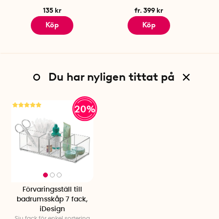
135 kr
fr. 399 kr
Köp
Köp
Du har nyligen tittat på
20%
Förvaringsställ till
badrumsskåp 7 fack,
iDesign
Sju fack för enkel sortering