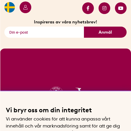
Innovatörer
Bästsäljare
Fyndhörnan
Inspireras av våra nyhetsbrev!
Se alla smarta saker
Anmäl
Vi bryr oss om din integritet
Vi använder cookies för att kunna anpassa vårt
innehåll och vår marknadsföring samt för att ge dig