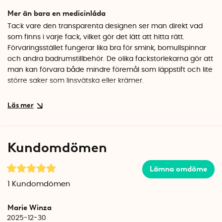
Mer än bara en medicinlåda
Tack vare den transparenta designen ser man direkt vad
som finns i varje fack, vilket gör det lätt att hitta rätt.
Förvaringsstället fungerar lika bra för smink, bomullspinnar
och andra badrumstillbehör. De olika fackstorlekarna gör att
man kan förvara både mindre föremål som läppstift och lite
större saker som linsvätska eller krämer.
Hållbar kvalitet
Stället är tillverkat i BPA-fri plast som är lätt att hålla ren. Den
stabila konstruktionen ser till att allt står stadigt på plats, och
den diskreta designen smälter in i de flesta badrum.
Kundomdömen
Specifikationer
Mått: 17,8 x 7,6 x 5 cm
Lämna omdöme
Antal fack: 7
1
Kundomdömen
Material: BPA-fri plast
Färg: Klar/transparent
Marie Winza
2025-12-30