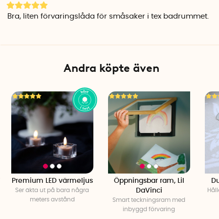
Bra, liten förvaringslåda för småsaker i tex badrummet.
Andra köpte även
Premium LED värmeljus
Öppningsbar ram, Lil
D
Ser äkta ut på bara några
DaVinci
Hål
meters avstånd
Smart teckningsram med
inbyggd förvaring