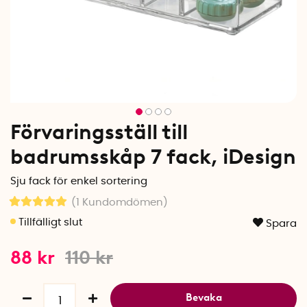
Förvaringsställ till
badrumsskåp 7 fack, iDesign
Sju fack för enkel sortering
(1
Kundomdömen
)
Spara
88
kr
110
kr
Bevaka