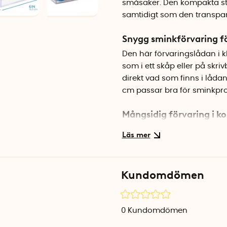
småsaker. Den kompakta stor
samtidigt som den transparen
Snygg sminkförvaring fö
Den här förvaringslådan i k
som i ett skåp eller på skr
direkt vad som finns i lådan,
cm passar bra för sminkpro
Mångsidig förvaring i 
Förutom som sminkförvaring 
eller andra småsaker som an
som är lätt att torka av och 
Kundomdömen
Specifikationer
Mått: 15 x 6 x 5 cm
Volym: 450 ml
0
Kundomdömen
Material: BPA-fri plast
Färg: Klar