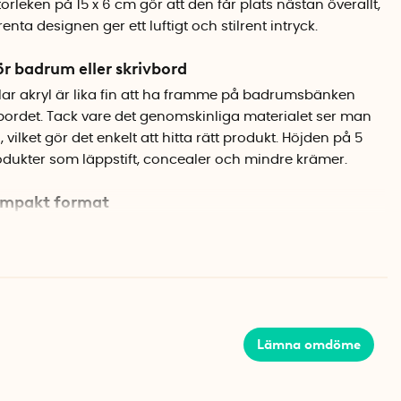
leken på 15 x 6 cm gör att den får plats nästan överallt,
ta designen ger ett luftigt och stilrent intryck.
r badrum eller skrivbord
lar akryl är lika fin att ha framme på badrumsbänken
ivbordet. Tack vare det genomskinliga materialet ser man
 vilket gör det enkelt att hitta rätt produkt. Höjden på 5
dukter som läppstift, concealer och mindre krämer.
kompakt format
fungerar lådan utmärkt för sytråd, pennor, visitkort
nars lätt hamnar i oordning. Materialet är BPA-fri plast
hålla rent.
Lämna omdöme