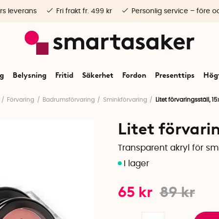
rs leverans
Fri frakt fr. 499 kr
Personlig service – före o
ng
Belysning
Fritid
Säkerhet
Fordon
Presenttips
Högt
Förvaring
Badrumsförvaring
Sminkförvaring
Litet förvaringsställ, 
Litet förvari
Transparent akryl för s
65
kr
89
kr