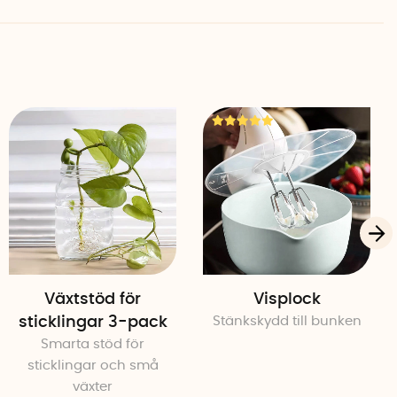
Växtstöd för
Visplock
sticklingar 3-pack
Stänkskydd till bunken
Smarta stöd för
sticklingar och små
växter