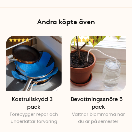
Andra köpte även
Kastrullskydd 3-
Bevattningssnöre 5-
pack
pack
Förebygger repor och
Vattnar blommorna när
underlättar förvaring
du är på semester