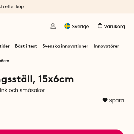
ch efter köp
Sverige
Varukorg
ider
Bäst i test
Svenska innovationer
Innovatörer
15x6cm
ngsställ, 15x6cm
mink och småsaker
Spara