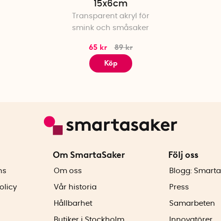
15x6cm
Transparent akryl för
smink och småsaker
65 kr
89 kr
Köp
Om SmartaSaker
Följ oss
ns
Om oss
Blogg: Smarta
olicy
Vår historia
Press
Hållbarhet
Samarbeten
Butiker i Stockholm
Innovatörer