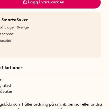
Lägg i varukorgen
a SmartaSaker
årt lager i Sverige
b service
ifikationer
cm
g akryl
måsaker
ngslåda som håller ordning på smink, pennor eller andra