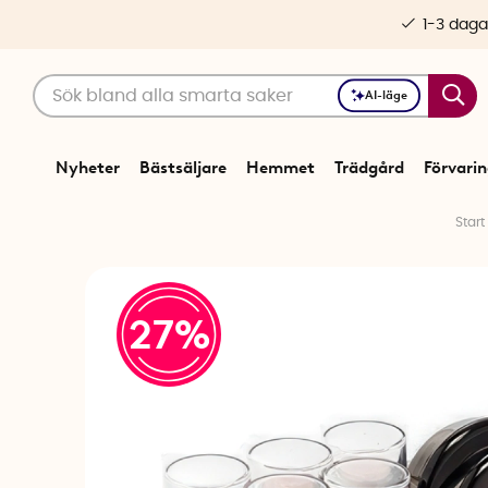
1-3 daga
AI-läge
Nyheter
Bästsäljare
Hemmet
Trädgård
Förvari
Start
27