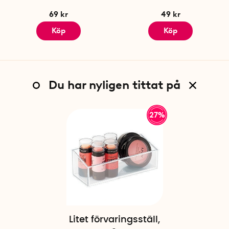
69 kr
49 kr
Köp
Köp
Du har nyligen tittat på
27%
Litet förvaringsställ,