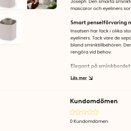
Joseph. Den smarta sminkfö
mascaror och eyeliners sor
Smart penselförvaring
Insatsen har fack i olika 
eyeliners. Tack vare de sep
bland sminktillbehören. De
rengöra vid behov.
Elegant på sminkbordet
Med sina mjuka former och d
sminkbordet eller i badrumm
plats men rymmer ändå alla
Kundomdömen
Specifikationer
Mått: 11,5 x 11,5 x 14,3 cm
Material: BPA-fri plast
0
Kundomdömen
Färg: Benvit (Shell)
Varumärke: Joseph Joseph