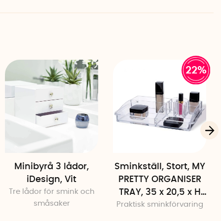
22%
Minibyrå 3 lådor,
Sminkställ, Stort, MY
iDesign, Vit
PRETTY ORGANISER
Tre lådor för smink och
TRAY, 35 x 20,5 x H
småsaker
Praktisk sminkförvaring
7,5 cm, Klar