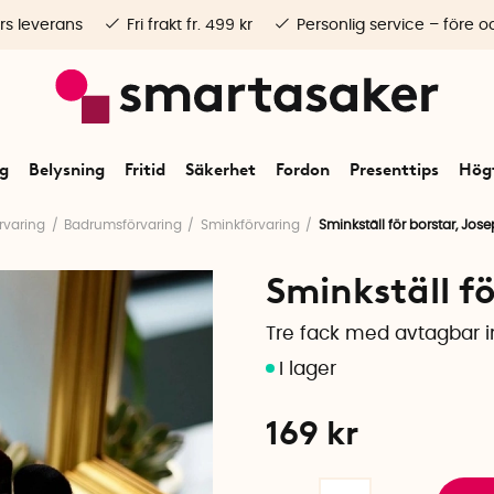
rs leverans
Fri frakt fr. 499 kr
Personlig service – före o
ng
Belysning
Fritid
Säkerhet
Fordon
Presenttips
Högt
rvaring
Badrumsförvaring
Sminkförvaring
Sminkställ för borstar, Jos
Sminkställ f
Tre fack med avtagbar i
169
kr