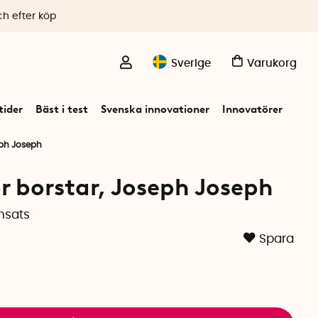
ch efter köp
Sverige
Varukorg
ider
Bäst i test
Svenska innovationer
Innovatörer
eph Joseph
ör borstar, Joseph Joseph
nsats
Spara