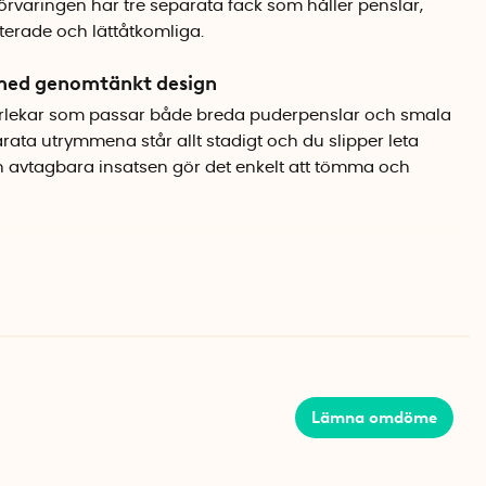
rvaringen har tre separata fack som håller penslar,
terade och lättåtkomliga.
 med genomtänkt design
storlekar som passar både breda puderpenslar och smala
arata utrymmena står allt stadigt och du slipper leta
n avtagbara insatsen gör det enkelt att tömma och
iskreta benvita färg blir penselstället en snygg detalj på
et. Den kompakta storleken på 11,5 x 11,5 cm tar minimal
 dina favoritpenslar.
Lämna omdöme