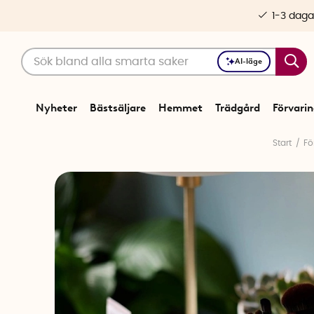
1-3 daga
AI-läge
Nyheter
Bästsäljare
Hemmet
Trädgård
Förvari
Start
Fö