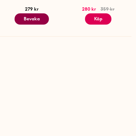
279 kr
280 kr
359 kr
Bevaka
Köp