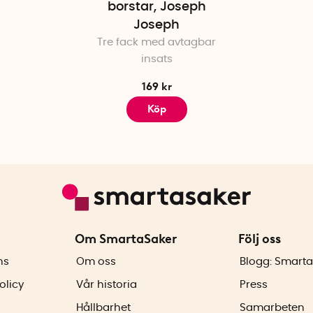
borstar, Joseph
Joseph
Tre fack med avtagbar
insats
169 kr
Köp
Om SmartaSaker
Följ oss
ns
Om oss
Blogg: Smarta
olicy
Vår historia
Press
Hållbarhet
Samarbeten