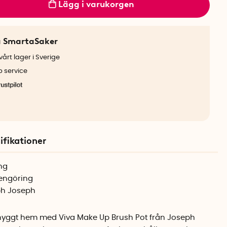
Lägg i varukorgen
a SmartaSaker
årt lager i Sverige
b service
ifikationer
ing
rengöring
eph Joseph
snyggt hem med Viva Make Up Brush Pot från Joseph