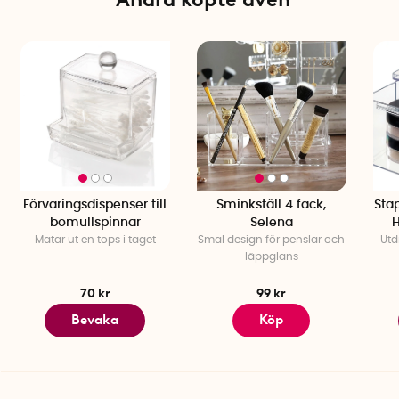
Förvaringsdispenser till
Sminkställ 4 fack,
Sta
bomullspinnar
Selena
H
Matar ut en tops i taget
Smal design för penslar och
Utd
läppglans
70 kr
99 kr
Bevaka
Köp