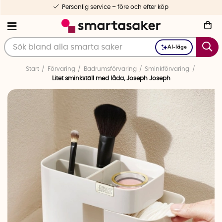
Personlig service – före och efter köp
AI-läge
Start
Förvaring
Badrumsförvaring
Sminkförvaring
Litet sminkställ med låda, Joseph Joseph