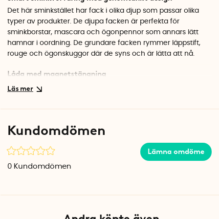
Det här sminkstället har fack i olika djup som passar olika
typer av produkter. De djupa facken är perfekta för
sminkborstar, mascara och ögonpennor som annars lätt
hamnar i oordning. De grundare facken rymmer läppstift,
rouge och ögonskuggor där de syns och är lätta att nå.
Låda med magnetstängning
På sidan finns en utdragbar låda som hålls på plats med
magneter. Här kan du förvara bomullspads, bomullspinnar
eller sminksvampar, snyggt undangömt men alltid nära till
hands. Den löstagbara avdelaren gör det enkelt att anpassa
Kundomdömen
förvaringen efter dina behov och att göra rent.
Specifikationer
Lämna omdöme
Mått: 17 x 12 x 9,5 cm
0
Kundomdömen
Material: BPA-fri plast
Färg: Benvit (Shell)
Varumärke: Joseph Joseph
Andra köpte även