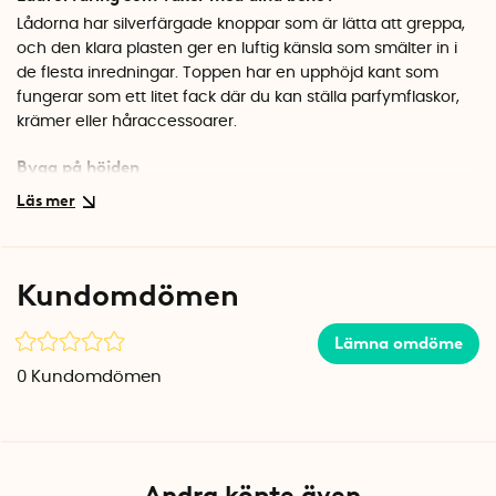
Lådorna har silverfärgade knoppar som är lätta att greppa,
och den klara plasten ger en luftig känsla som smälter in i
de flesta inredningar. Toppen har en upphöjd kant som
fungerar som ett litet fack där du kan ställa parfymflaskor,
krämer eller håraccessoarer.
Bygg på höjden
Tack vare den smarta designen med kant runt toppen kan
du stapla flera enheter på varandra. Det gör att du enkelt
kan bygga ut din sminkförvaring efter behov utan att ta mer
plats på badrumsbänken eller skrivbordet.
Kundomdömen
Specifikationer
Mått: 33 x 16,5 x 7,6 cm
Lämna omdöme
Material: Plast
0
Kundomdömen
Färg: Klar med silverfärgade knoppar
Andra köpte även