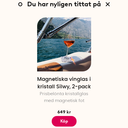
Du har nyligen tittat på
Magnetiska vinglas i
kristall Silwy, 2-pack
Prisbelönta kristallglas
med magnetisk fot
649 kr
Köp