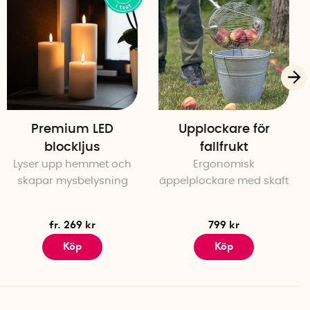
Premium LED
Upplockare för
blockljus
fallfrukt
Lyser upp hemmet och
Ergonomisk
skapar mysbelysning
äppelplockare med skaft
fr. 269 kr
799 kr
Köp
Köp