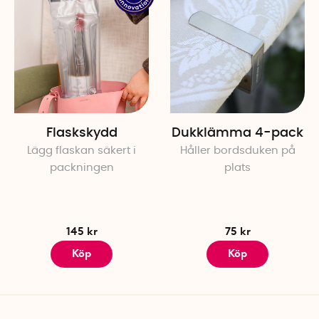
Flaskskydd
Dukklämma 4-pack
Lägg flaskan säkert i
Håller bordsduken på
packningen
plats
145 kr
75 kr
Köp
Köp