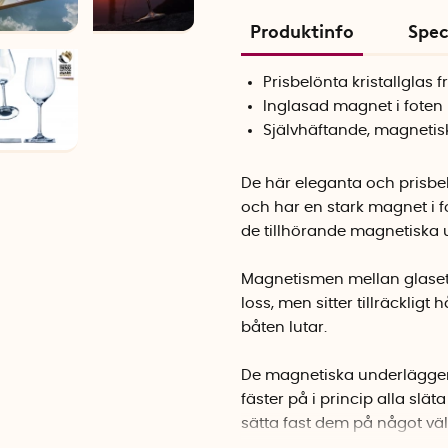
Produktinfo
Spec
Prisbelönta kristallglas 
Inglasad magnet i foten
Självhäftande, magneti
De här eleganta och prisbelö
och har en stark magnet i f
de tillhörande magnetiska un
Magnetismen mellan glaset o
loss, men sitter tillräckligt
båten lutar.
De magnetiska underläggen
fäster på i princip alla slä
sätta fast dem på något väl
enkla att skölja av under l