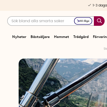
1-3 daga
AI-läge
Nyheter
Bästsäljare
Hemmet
Trädgård
Förvari
St