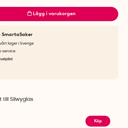
Lägg i varukorgen
a SmartaSaker
årt lager i Sverige
b service
 till Silwyglas
Köp