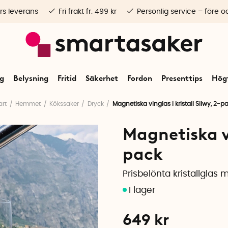
rs leverans
Fri frakt fr. 499 kr
Personlig service – före o
ng
Belysning
Fritid
Säkerhet
Fordon
Presenttips
Högt
art
Hemmet
Kökssaker
Dryck
Magnetiska vinglas i kristall Silwy, 2-p
Magnetiska vi
pack
Prisbelönta kristallglas
649
kr