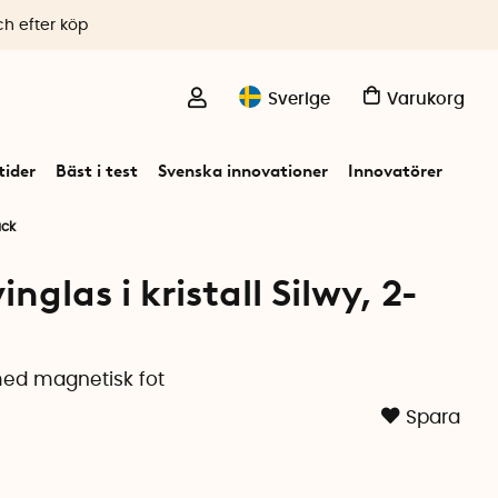
ch efter köp
Sverige
Varukorg
ider
Bäst i test
Svenska innovationer
Innovatörer
ack
nglas i kristall Silwy, 2-
 med magnetisk fot
Spara