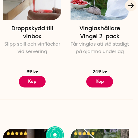
Droppskydd till
Vinglashållare
vinbox
Vingel 2-pack
Slipp spill och vinfläckar
Får vinglas att stå stadigt
vid servering
på ojämna underlag
99 kr
249 kr
Köp
Köp