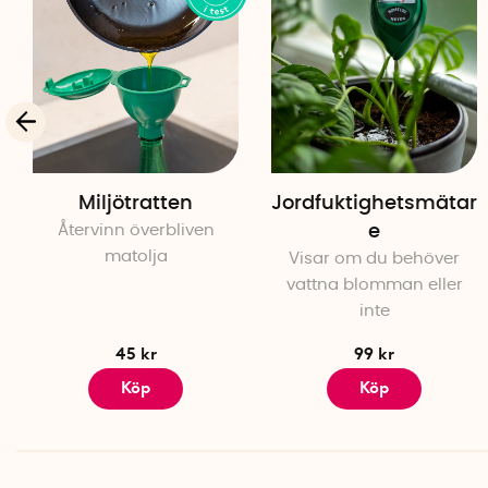
Miljötratten
Jordfuktighetsmätar
Återvinn överbliven
e
matolja
Visar om du behöver
vattna blomman eller
inte
45 kr
99 kr
Köp
Köp