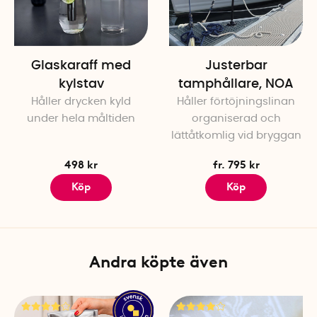
Glaskaraff med
Justerbar
kylstav
tamphållare, NOA
Håller drycken kyld
Håller förtöjningslinan
under hela måltiden
organiserad och
lättåtkomlig vid bryggan
498 kr
fr. 795 kr
Köp
Köp
Andra köpte även