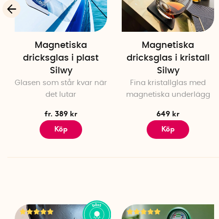
Magnetiska
Magnetiska
dricksglas i plast
dricksglas i kristall
Silwy
Silwy
Glasen som står kvar när
Fina kristallglas med
det lutar
magnetiska underlägg
fr. 389 kr
649 kr
Köp
Köp