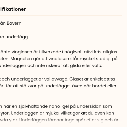
ifikationer
från Bayern
ska underlägg
nta vinglasen är tillverkade i högkvalitativt kristallglas
oten. Magneten gör att vinglasen står mycket stadigt på
derläggen och inte riskerar att glida eller välta.
ch underlägget är väl avvägd. Glaset är enkelt att ta
 hårt för att stå kvar på underlägget även när bordet eller
 har en självhäftande nano-gel på undersidan som
ta ytor. Underläggen är mjuka, vilket gör att du även kan
vda ytor. Underläggen lämnar inga spår efter sig och är
jummet vatten om de skulle bli dammiga eller smutsiga.