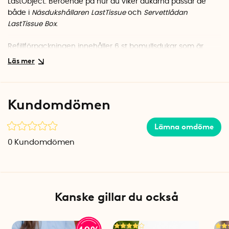
LastObject. Beroende på hur du viker dukarna passar de
både i
Näsdukshållaren LastTissue
och
Servettlådan
LastTissue Box
.
Refillförpackningen innehåller 6 st bomullsdukar som är
praktiska att använda när dina andra servetter eller
näsdukar tvättas.
Mjuka och skonsamma
Kundomdömen
De mjuka bomullsdukarna är praktiska att ha nära till hands
vid matbordet men går även att ta med och använda som
näsdukar. Bomullsdukarna är mjuka och skonsamma mot
Lämna omdöme
näsa, mun och ansikte.
0
Kundomdömen
Lätta att tvätta
Bomullsdukarna tvättas i tvättmaskin 60 °C. Se till att
servetterna inte är hopskrynklade när du stoppar in dem i
maskinen.
Kanske gillar du också
Ersätter mer än 3100 engångsservetter och näsdukar
En bommullsduk kan tvättas ca 520 gånger. Det innebär att