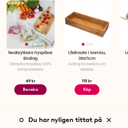
Nedbrytbara fryspåsar
Lådinsats i bambu,
L
BioBag
38x15cm
Slitstarka fryspåsar, 100%
Avlång för bestick och
komposterbara
redskap
49 kr
115 kr
Bevaka
Köp
Du har nyligen tittat på