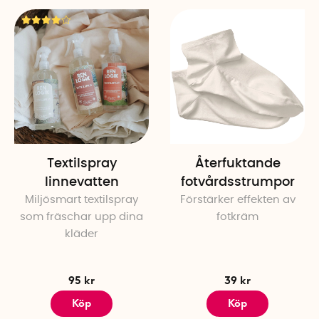
Textilspray
Återfuktande
linnevatten
fotvårdsstrumpor
Miljösmart textilspray
Förstärker effekten av
som fräschar upp dina
fotkräm
kläder
95 kr
39 kr
Köp
Köp