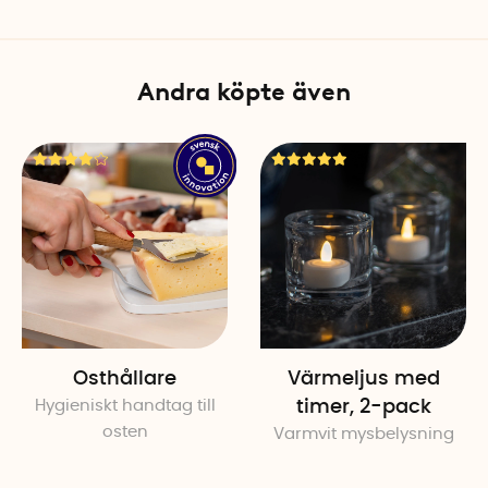
Andra köpte även
Osthållare
Värmeljus med
Hygieniskt handtag till
timer, 2-pack
osten
Varmvit mysbelysning