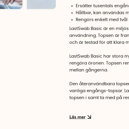
Ersätter tusentals engå
Hållbar, kan användas m
Rengörs enkelt med tvål
LastSwab Basic är en miljö
användning. Topsen är fram
och är testad för att klara
LastSwab Basic har stora mj
rengöra öronen. Topsen ren
mellan gångerna.
Den återanvändbara topsen
vanliga engångs-topsar. Last
topsen i samt ta med på re
Det danska företaget bakom 
alternativ till engångsarti
Kickstarter och Indiegogo d