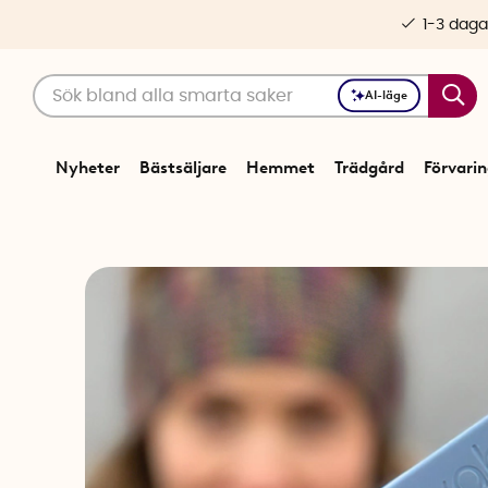
1-3 daga
AI-läge
Nyheter
Bästsäljare
Hemmet
Trädgård
Förvari