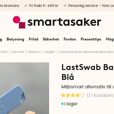
rs leverans
Fri frakt fr. 499 kr
Personlig service – före o
ng
Belysning
Fritid
Säkerhet
Fordon
Presenttips
Högt
Start
Hemmet
Badrum
Hygien
LastSwab Basic återanvändbar tops
LastSwab Bas
Blå
Miljösmart alternativ til
(17
Kundom