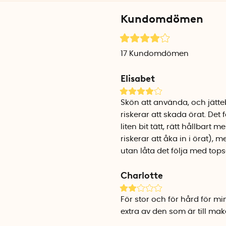
deras idé. Sedan lanseringe
Kundomdömen
Etuiet är tillverkat av maj
topsen är tillverkade av mj
17
Kundomdömen
källsorteras som brännbart
Elisabet
Skön att använda, och jätteb
riskerar att skada örat. Det 
liten bit tätt, rätt hållbart
riskerar att åka in i örat), 
utan låta det följa med tops
Charlotte
För stor och för hård för mi
extra av den som är till mak