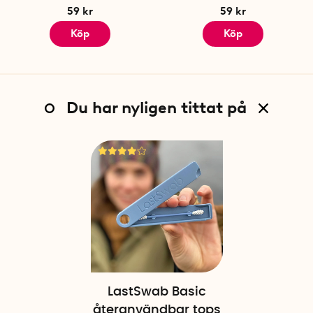
59 kr
59 kr
Köp
Köp
Du har nyligen tittat på
LastSwab Basic
återanvändbar tops