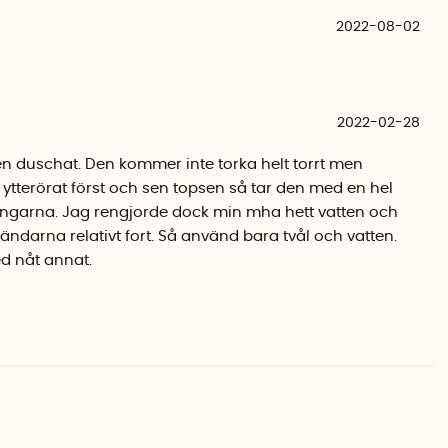
2022-08-02
2022-02-28
 en duschat. Den kommer inte torka helt torrt men
ytterörat först och sen topsen så tar den med en hel
lingarna. Jag rengjorde dock min mha hett vatten och
t ändarna relativt fort. Så använd bara tvål och vatten.
ed nåt annat.