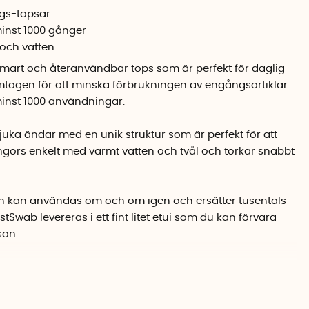
ngs-topsar
inst 1000 gånger
 och vatten
smart och återanvändbar tops som är perfekt för daglig
tagen för att minska förbrukningen av engångsartiklar
 minst 1000 användningar.
uka ändar med en unik struktur som är perfekt för att
görs enkelt med varmt vatten och tvål och torkar snabbt
 kan användas om och om igen och ersätter tusentals
Swab levereras i ett fint litet etui som du kan förvara
san.
LastSwab är dedikerade till att hitta miljösmarta
klar. LastSwab startade som ett crowdfundingprojekt på
är de på kort tid fick över 30,000 personer som stöttade