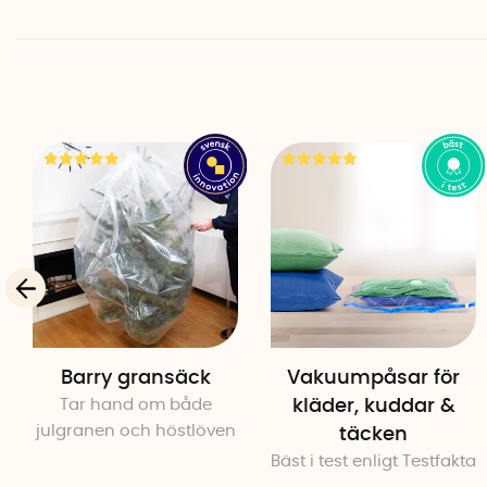
Barry gransäck
Vakuumpåsar för
Tar hand om både
kläder, kuddar &
julgranen och höstlöven
täcken
Bäst i test enligt Testfakta