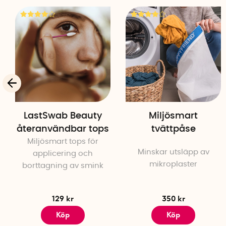
LastSwab Beauty
Miljösmart
återanvändbar tops
tvättpåse
Miljösmart tops för
Minskar utsläpp av
applicering och
mikroplaster
borttagning av smink
129 kr
350 kr
Köp
Köp