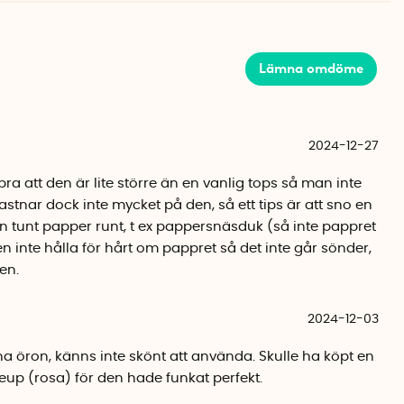
n har LastSwab snabbt blivit en internationell succé.
sbaserad och biologiskt nedbrytbar PLA-plast. Ändarna på
Lämna omdöme
uk TPE-plast och pinnen är tillverkad av nylon. LastSwab
.
2024-12-27
ra att den är lite större än en vanlig tops så man inte
fastnar dock inte mycket på den, så ett tips är att sno en
 men tunt papper runt, t ex pappersnäsduk (så inte pappret
men inte hålla för hårt om pappret så det inte går sönder,
en.
2024-12-03
na öron, känns inte skönt att använda. Skulle ha köpt en
eup (rosa) för den hade funkat perfekt.