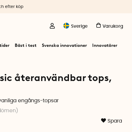
ch efter köp
Sverige
Varukorg
ider
Bäst i test
Svenska innovationer
Innovatörer
ic återanvändbar tops,
l vanliga engångs-topsar
dömen
)
Spara