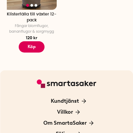
Klisterfälla till växter 12-
pack
Fångar blomflugor,
bananflugor & sorgmygg
120 kr
Köp
Kundtjänst
Kontakta oss
Villkor
För Företag
Frakt och leverans
Om SmartaSaker
Personuppgiftspolicy
Om oss