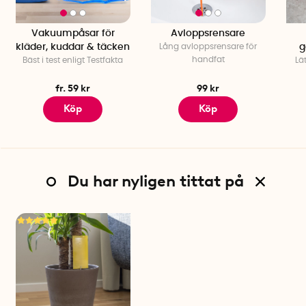
Vakuumpåsar för
Avloppsrensare
kläder, kuddar & täcken
Lång avloppsrensare för
g
handfat
Bäst i test enligt Testfakta
Lä
fr. 59 kr
99 kr
Köp
Köp
Du har nyligen tittat på