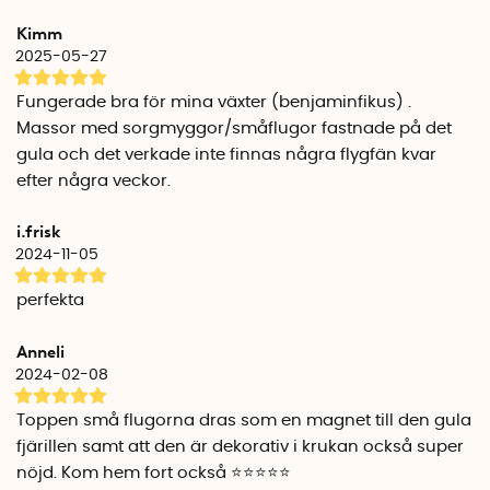
Fjärilsformade klisterark och Rektangulära klisterskivor. Båda
Kimm
modellerna levereras i ett 12-pack.
2025-05-27
Klisterfälla Rektangel
Fungerade bra för mina växter (benjaminfikus) .
De rektangulära klisterskivorna levereras med hållare. Fäst
Massor med sorgmyggor/småflugor fastnade på det
ett rektangulärt klisterark i en hållare och stick sedan ner
gula och det verkade inte finnas några flygfän kvar
hållaren i jorden.
efter några veckor.
Mått rektangulärt klisterark: Höjd 14 cm x bredd 7 cm x djup
0,5 mm
i.frisk
Mått hållare: 13 cm x 0,5 cm x 2 mm
2024-11-05
Antal klisterark per förpackning: 12 st
Antal hållare per förpackning: 12 st
perfekta
Klisterfälla Fjäril
Anneli
Klisterfälla fjäril har ingen hållare. Du sticker istället ner den
spetsiga nederdelen direkt i jorden.
2024-02-08
Mått: Höjd 13,5 cm x bredd 8,5 cm x djup 0,5 mm
Toppen små flugorna dras som en magnet till den gula
Antal klisterark per förpackning: 12 st
fjärillen samt att den är dekorativ i krukan också super
nöjd. Kom hem fort också ⭐️⭐️⭐️⭐️⭐️