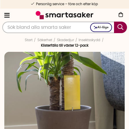
Personlig service – före och efter köp
AI-läge
Start
Säkerhet
Skadedjur
Insektsskydd
Klisterfälla till växter 12-pack