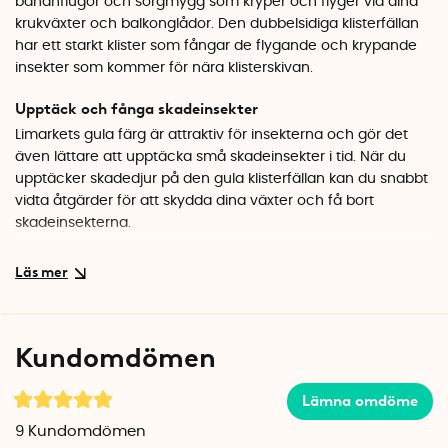
bananflugor och sorgmygg som kryper och flyger vid dina
krukväxter och balkonglådor. Den dubbelsidiga klisterfällan
har ett starkt klister som fångar de flygande och krypande
insekter som kommer för nära klisterskivan.
Upptäck och fånga skadeinsekter
Limarkets gula färg är attraktiv för insekterna och gör det
även lättare att upptäcka små skadeinsekter i tid. När du
upptäcker skadedjur på den gula klisterfällan kan du snabbt
vidta åtgärder för att skydda dina växter och få bort
skadeinsekterna.
Lätt att använda
Den dubbelsidiga klisterfällan är enkel att använda och
innehåller inga gifter. Ta bort skyddspappret från klisterfällan
(på båda sidor) och stick ner klisterarket i krukan. Byt ut
Kundomdömen
limarket när det är fullt med flugor och insekter.
Klisterfällorna håller i 60 månader (5 år).
Lämna omdöme
Välj mellan två modeller
9
Kundomdömen
Klisterfällan finns att beställa i två olika modeller. Välj mellan