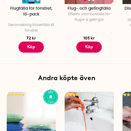
Flugfälla för fönstret,
Flug- och getingfälla
Dis
10-pack
Effektiv utomhusfälla för
flugor & getingar
Di
Genomskinlig klisterfälla till
fönstret
72 kr
105 kr
Köp
Köp
Andra köpte även