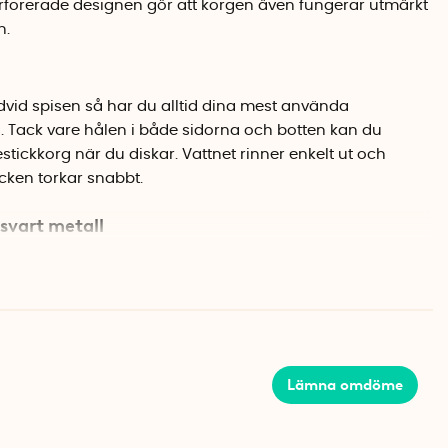
forerade designen gör att korgen även fungerar utmärkt
n.
dvid spisen så har du alltid dina mest använda
. Tack vare hålen i både sidorna och botten kan du
ickkorg när du diskar. Vattnet rinner enkelt ut och
icken torkar snabbt.
svart metall
ch en höjd på 16,5 cm tar korgen inte mycket plats, men
, stekspade eller bestick. Den svarta färgen och den
mälter in i de flesta kök. Metallen ger en stabil
r även när den är full med tunga köksredskap.
Lämna omdöme