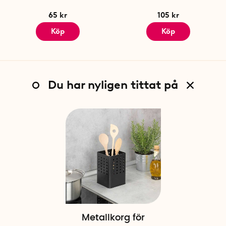
65 kr
105 kr
Köp
Köp
Du har nyligen tittat på
Metallkorg för