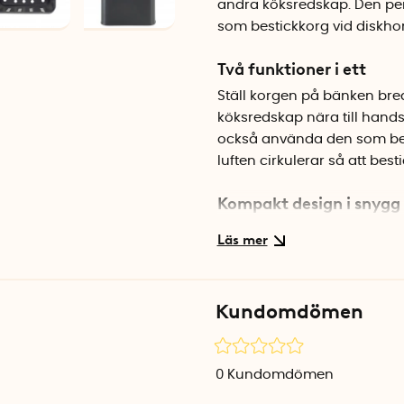
andra köksredskap. Den per
som bestickkorg vid diskho
Två funktioner i ett
Ställ korgen på bänken bre
köksredskap nära till hands
också använda den som best
luften cirkulerar så att best
Kompakt design i snygg 
Med måtten 11,5 x 11,5 cm o
rymmer ändå gott om slevar
stilrena formen gör att den s
konstruktion som inte välte
Kundomdömen
Specifikationer
Mått: 11,5 x 11,5 x 16,5 cm
0
Kundomdömen
Material: Metall
Färg: Svart