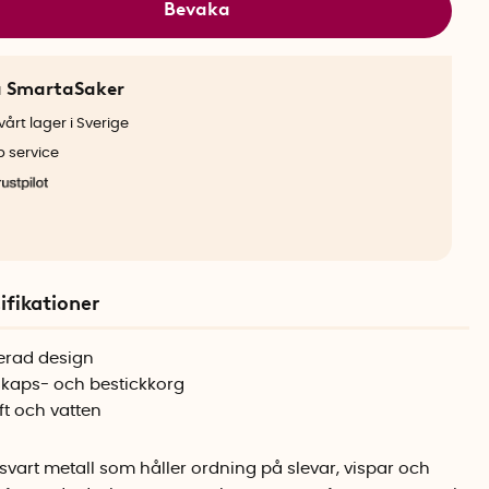
Bevaka
a SmartaSaker
årt lager i Sverige
b service
ifikationer
rerad design
kaps- och bestickkorg
ft och vatten
svart metall som håller ordning på slevar, vispar och