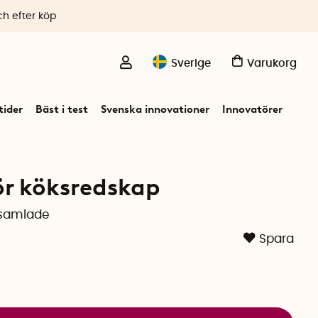
ch efter köp
Sverige
Varukorg
ider
Bäst i test
Svenska innovationer
Innovatörer
ör köksredskap
r samlade
Spara