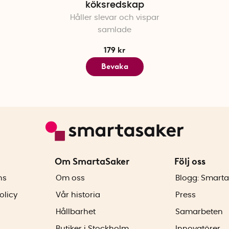
köksredskap
Håller slevar och vispar
samlade
179 kr
Bevaka
Om SmartaSaker
Följ oss
ns
Om oss
Blogg: Smarta
olicy
Vår historia
Press
Hållbarhet
Samarbeten
Butiker i Stockholm
Innovatörer