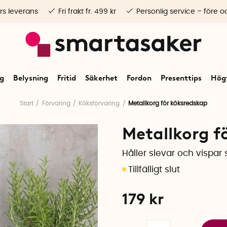
rs leverans
Fri frakt fr. 499 kr
Personlig service – före o
ng
Belysning
Fritid
Säkerhet
Fordon
Presenttips
Högt
Start
Förvaring
Köksförvaring
Metallkorg för köksredskap
Metallkorg f
Håller slevar och vispa
179
kr