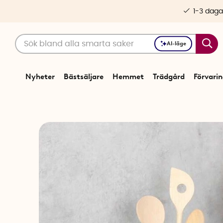
1-3 daga
AI-läge
Nyheter
Bästsäljare
Hemmet
Trädgård
Förvari