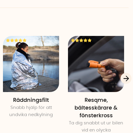
Räddningsfilt
Resqme,
Snabb hjälp för att
bältesskärare &
undvika nedkylning
fönsterkross
Ta dig snabbt ut ur bilen
vid en olycka