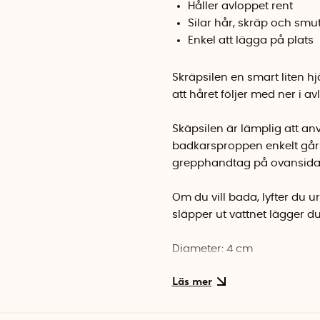
Håller avloppet rent
Silar hår, skräp och smu
Enkel att lägga på plats
Skräpsilen en smart liten h
att håret följer med ner i a
Skäpsilen är lämplig att a
badkarsproppen enkelt går a
grepphandtag på ovansidan 
Om du vill bada, lyfter du u
släpper ut vattnet lägger du 
Diameter: 4 cm
Höjd: 0,5 cm