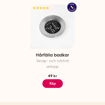
Hårfälla badkar
Skräp- och hårfritt
avlopp
49 kr
Köp