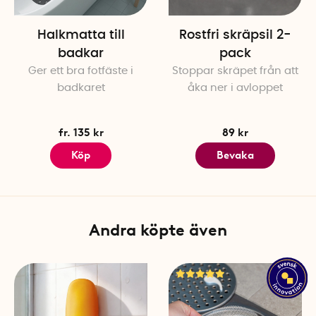
Halkmatta till
Rostfri skräpsil 2-
badkar
pack
Ger ett bra fotfäste i
Stoppar skräpet från att
badkaret
åka ner i avloppet
fr. 135 kr
89 kr
Köp
Bevaka
Andra köpte även