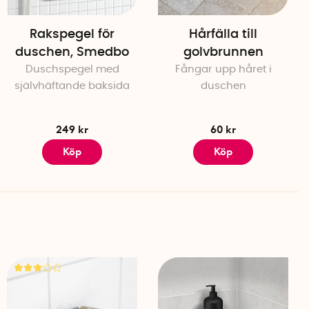
Rakspegel för
Hårfälla till
duschen, Smedbo
golvbrunnen
Duschspegel med
Fångar upp håret i
självhäftande baksida
duschen
249 kr
60 kr
Köp
Köp