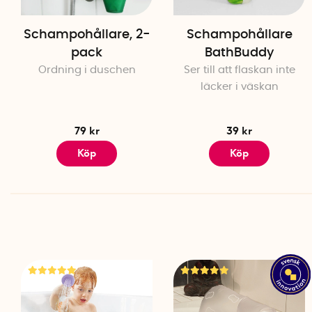
Schampohållare, 2-
Schampohållare
pack
BathBuddy
Ordning i duschen
Ser till att flaskan inte
läcker i väskan
79 kr
39 kr
Köp
Köp