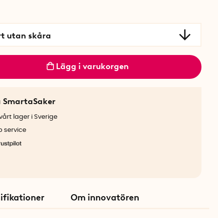
rt utan skåra
Lägg i varukorgen
a SmartaSaker
årt lager i Sverige
b service
ifikationer
Om innovatören