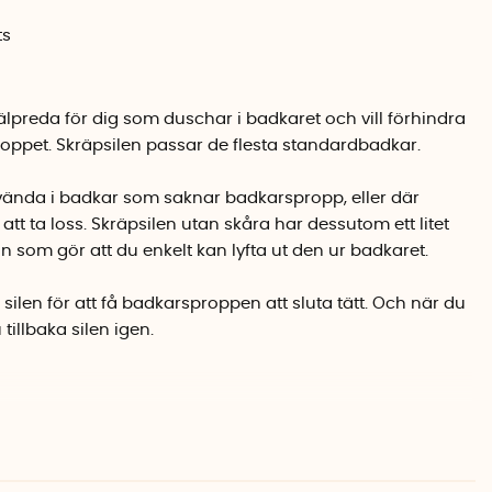
ts
jälpreda för dig som duschar i badkaret och vill förhindra
vloppet. Skräpsilen passar de flesta standardbadkar.
nvända i badkar som saknar badkarspropp, eller där
tt ta loss. Skräpsilen utan skåra har dessutom ett litet
som gör att du enkelt kan lyfta ut den ur badkaret.
r silen för att få badkarsproppen att sluta tätt. Och när du
tillbaka silen igen.