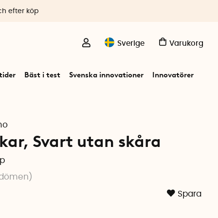
ch efter köp
Sverige
Varukorg
ider
Bäst i test
Svenska innovationer
Innovatörer
mo
kar, Svart utan skåra
pp
dömen
)
Spara