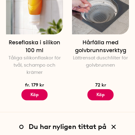
Reseflaska i silikon
Hårfälla med
100 ml
golvbrunnsverktyg
Tåliga silikonflaskor för
Lättrensat duschfilter för
tvål, schampo och
golvbrunnen
krämer
fr. 179 kr
72 kr
Köp
Köp
Du har nyligen tittat på