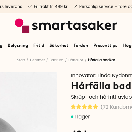
rs leverans
Fri frakt fr. 499 kr
Personlig service – före o
ng
Belysning
Fritid
Säkerhet
Fordon
Presenttips
Högt
Start
Hemmet
Badrum
Hårfällor
Hårfälla badkar
Innovatör:
Linda Nyden
Hårfälla bad
Skräp- och hårfritt avlo
(72
Kundom