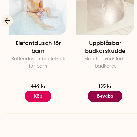
Elefantdusch för
Uppblåsbar
barn
badkarskudde
Batteridriven badleksak
Skönt huvudstöd i
för barn
badkaret
449 kr
155 kr
Köp
Bevaka