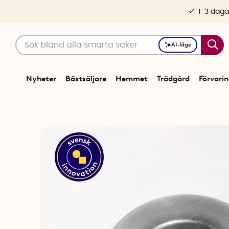
1-3 daga
AI-läge
Nyheter
Bästsäljare
Hemmet
Trädgård
Förvari