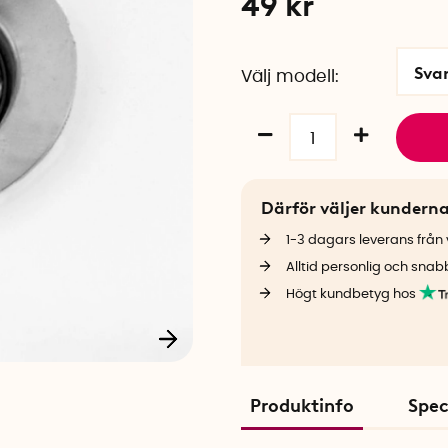
49
kr
Sva
Välj modell
Därför väljer kundern
1-3 dagars leverans från v
Alltid personlig och snab
Högt kundbetyg hos
Produktinfo
Spec