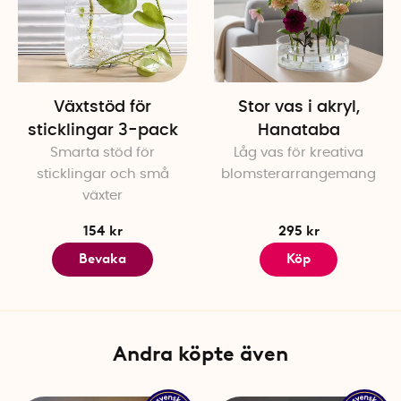
Gör så här
1. Placera kenzanen på en me
av glas eller keramik? Läg
2. Justera med silikonfötter 
3. Stick ner blommorna i nå
Växtstöd för
Stor vas i akryl,
ljusstakar: tillsätt lite vat
sticklingar 3-pack
Hanataba
Smarta stöd för
Låg vas för kreativa
Nålarna är tillverkade i ko
sticklingar och små
blomsterarrangemang
Basen med inbyggd magnet be
växter
vattentåligt.
154 kr
295 kr
I förpackningen
Bevaka
Köp
3 × Magnetiska minifakirer
3 × Neodymmagneter
9 × Silikonfötter
1 × Mattsvart ask
Andra köpte även
1 × Introduktionskort
Specifikationer