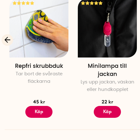
Repfri skrubbduk
Minilampa till
Tar bort de svåraste
jackan
fläckarna
Lys upp jackan, väskan
eller hundkopplet
45 kr
22 kr
Köp
Köp