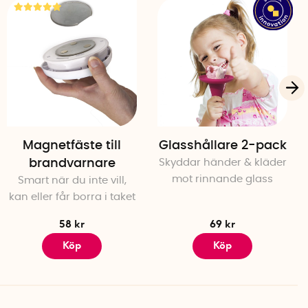
n Jonasson
Magnetfäste till
Glasshållare 2-pack
brandvarnare
Skyddar händer & kläder
mot rinnande glass
Smart när du inte vill,
kan eller får borra i taket
58 kr
69 kr
Köp
Köp