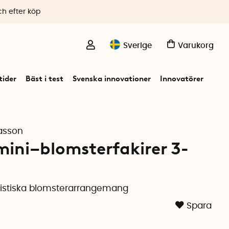
ch efter köp
Sverige
Varukorg
ider
Bäst i test
Svenska innovationer
Innovatörer
asson
ini–blomsterfakirer 3-
istiska blomsterarrangemang
Spara