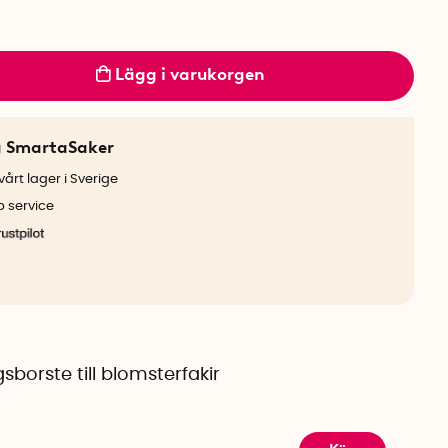
Lägg i varukorgen
a SmartaSaker
årt lager i Sverige
b service
sborste till blomsterfakir