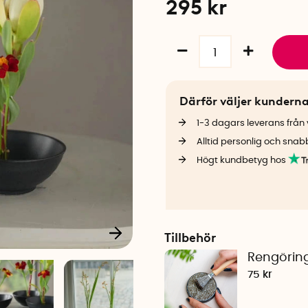
295
kr
Därför väljer kundern
1-3 dagars leverans från v
Alltid personlig och snab
Högt kundbetyg hos
Tillbehör
Rengöring
75 kr