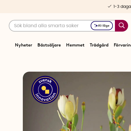
1-3 daga
AI-läge
Nyheter
Bästsäljare
Hemmet
Trädgård
Förvari