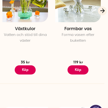
tallisk yta för omedelbar stabilitet.
Använder du ett kärl
g en av de medföljande magneterna under kärlet.
om kärlet är ojämnt eller står snett.
larna och justera vinkeln efter önskemål.
I små kärl som
Växtkulor
Formbar vas
ten om möjligt för att hålla blommorna fräscha.
Vatten och stöd till dina
Forma vasen efter
växter
buketten
ppar, som är både hållbart och motståndskraftigt mot rost.
står av tenn, vilket ger god stabilitet och är
35 kr
119 kr
Köp
Köp