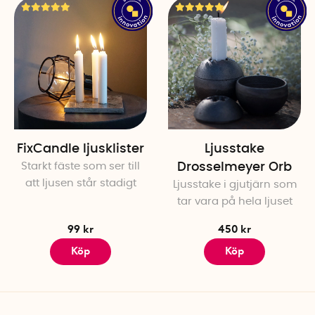
Material: Tenn, koppar
Diameter: ca 2 cm
Total höjd: ca 3 cm
Nålarnas höjd: ca 2 cm
Antal per förpackning: 3
Svensk innovatör:
Christia
FixCandle ljusklister
Ljusstake
Starkt fäste som ser till
Drosselmeyer Orb
att ljusen står stadigt
Ljusstake i gjutjärn som
tar vara på hela ljuset
99 kr
450 kr
Köp
Köp