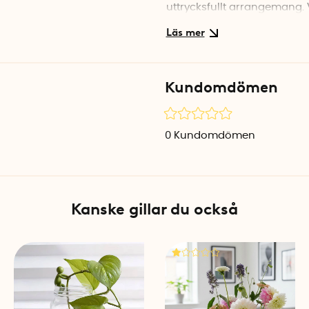
uttrycksfullt arrangemang.
att den fäster direkt på meta
placera den där du vill och 
medföljer små neodymmagne
plats.
Kundomdömen
Placera blomsterfakiren f
Minifakirerna kan placeras p
0
Kundomdömen
att skapa mer levande oc
i små utrymmen där vanliga b
eller små skålar.
Kanske gillar du också
Silikonfötter för ojämn
För att säkerställa att dina
silikonfötter som placeras u
att hålla arrangemanget rak
arbetar med keramikfat ell