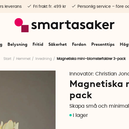
rs leverans
Fri frakt fr. 499 kr
Personlig service – före o
ng
Belysning
Fritid
Säkerhet
Fordon
Presenttips
Högt
Start
Hemmet
Inredning
Magnetiska mini–blomsterfakirer 3-pack
Innovatör:
Christian Jon
Magnetiska m
pack
Skapa små och minimal