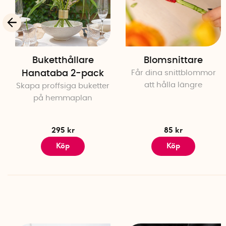
Buketthållare
Blomsnittare
Hanataba 2-pack
Får dina snittblommor
att hålla längre
Skapa proffsiga buketter
på hemmaplan
295 kr
85 kr
Köp
Köp