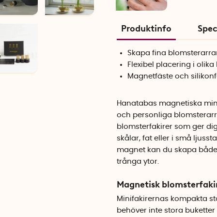
Produktinfo
Spec
Skapa fina blomsterar
Flexibel placering i olika
Magnetfäste och silikonf
Hanatabas magnetiska minifa
och personliga blomsterarr
blomsterfakirer som ger dig 
skålar, fat eller i små ljus
magnet kan du skapa både 
trånga ytor.
Magnetisk blomsterfaki
Minifakirernas kompakta st
behöver inte stora buketter 