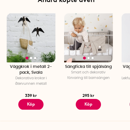
Material: Metall
Färg: Svart
Tillverkningsland: Barcelona, Spanien
Väggkrok i metall 2-
Sängficka till spjälsäng
Väg
pack, Svala
Smart och dekorativ
förvaring till barnsängen
Dekorativa krokar i
Lekf
återvunnen metall
339 kr
295 kr
Köp
Köp