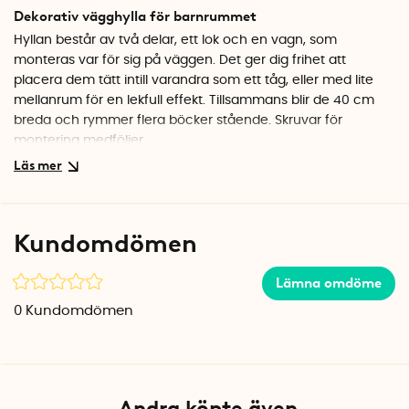
Dekorativ vägghylla för barnrummet
Hyllan består av två delar, ett lok och en vagn, som
monteras var för sig på väggen. Det ger dig frihet att
placera dem tätt intill varandra som ett tåg, eller med lite
mellanrum för en lekfull effekt. Tillsammans blir de 40 cm
breda och rymmer flera böcker stående. Skruvar för
montering medföljer.
Tillverkad i Spanien
Bokhyllan är handtillverkad i metall av det spanska
designföretaget Tresxics i Barcelona. Materialet gör den
Kundomdömen
stabil och hållbar, perfekt för att klara av ivriga barnhänder
som plockar fram och ställer tillbaka sina böcker. Den
Lämna omdöme
stilrena svarta färgen passar in i de flesta barnrum och
växer med barnet.
0
Kundomdömen
Specifikationer
Mått: 40 x 14 x 5 cm (totalt)
Lok: 20 cm brett
Vagn: 19 cm bred
Andra köpte även