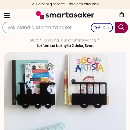
Personlig service – före och efter köp
AI-läge
Start
Förvaring
Barnrumsförvaring
Lokformad bokhylla 2 delar, Svart