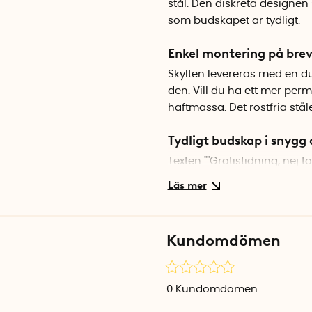
stål. Den diskreta designen 
som budskapet är tydligt.
Enkel montering på bre
Skylten levereras med en d
den. Vill du ha ett mer per
häftmassa. Det rostfria stålet
Tydligt budskap i snygg 
Texten ""Gratistidning, nej t
ger ett stilrent och lättläst
utan att kompromissa med 
Specifikationer
Kundomdömen
Mått: 10,2 x 1,2 cm
Material: Rostfritt stål
Färg: Silver med svart text
0
Kundomdömen
Fästkudde medföljer