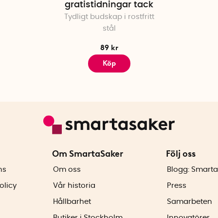
gratistidningar tack
Tydligt budskap i rostfritt
stål
89 kr
Köp
Om SmartaSaker
Följ oss
ns
Om oss
Blogg: Smarta
olicy
Vår historia
Press
Hållbarhet
Samarbeten
Butiker i Stockholm
Innovatörer