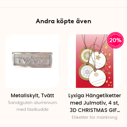
Andra köpte även
20%
Metallskylt, Tvätt
Lyxiga Hängetiketter
Sandgjuten aluminium
med Julmotiv, 4 st,
med fästkudde
3D CHRISTMAS GIFT
Etiketter för märkning
TAGS, Ø 5 cm