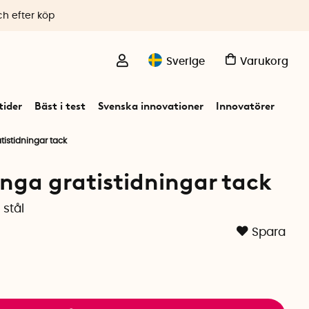
ch efter köp
Sverige
Varukorg
ider
Bäst i test
Svenska innovationer
Innovatörer
atistidningar tack
Inga gratistidningar tack
 stål
Spara