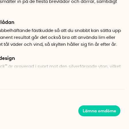
smälter in på de flesta brevlådor och dörrar, samtidigt
vlådan
ubbelhäftande fästkudde så att du snabbt kan sätta upp
manent resultat går det också bra att använda lim eller
 tål väder och vind, så skylten håller sig fin år efter år.
design
ack"" är graverad i svart mot den silverfärgade ytan, vilket
 intryck. Perfekt för dig som vill minska pappersslöseriet
brevlådans utseende.
Lämna omdöme