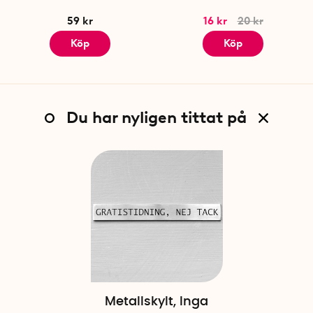
59 kr
16 kr
20 kr
Köp
Köp
Du har nyligen tittat på
Metallskylt, Inga