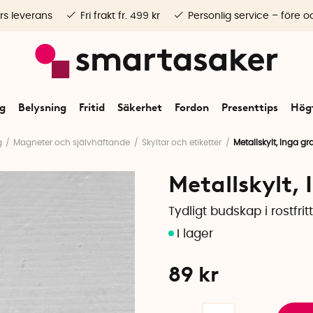
rs leverans
Fri frakt fr. 499 kr
Personlig service – före o
ng
Belysning
Fritid
Säkerhet
Fordon
Presenttips
Högt
g
Magneter och självhäftande
Skyltar och etiketter
Metallskylt, Inga gr
Metallskylt, 
Tydligt budskap i rostfritt
89
kr