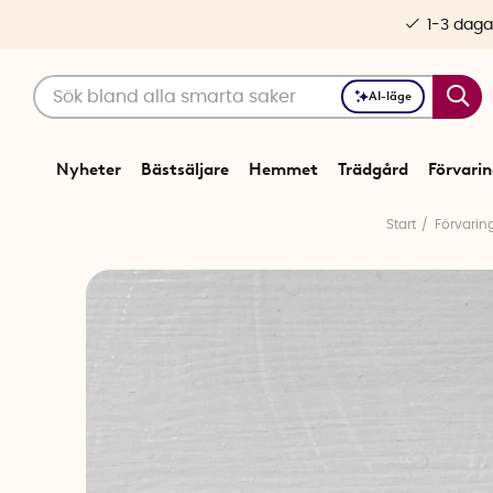
1-3 daga
AI-läge
Nyheter
Bästsäljare
Hemmet
Trädgård
Förvari
Start
Förvarin